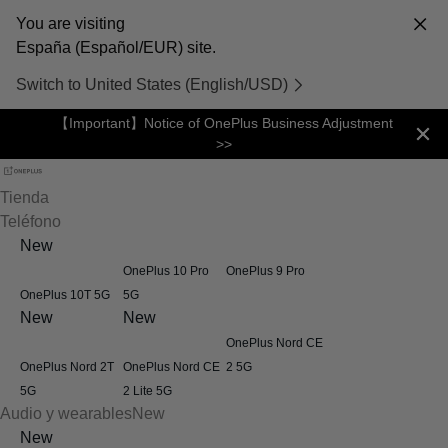
You are visiting
España (Español/EUR) site.
Switch to United States (English/USD)
【Important】Notice of OnePlus Business Adjustment
>>
Tienda
Teléfono
New
OnePlus 10 Pro
OnePlus 9 Pro
OnePlus 10T 5G
5G
New
New
OnePlus Nord CE
OnePlus Nord 2T
OnePlus Nord CE
2 5G
5G
2 Lite 5G
Audio y wearables
New
New