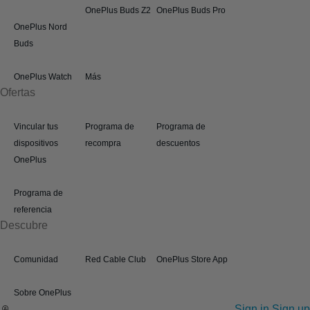
OnePlus Buds Z2
OnePlus Buds Pro
OnePlus Nord
Buds
OnePlus Watch
Más
Ofertas
Vincular tus
Programa de
Programa de
dispositivos
recompra
descuentos
OnePlus
Programa de
referencia
Descubre
Comunidad
Red Cable Club
OnePlus Store App
Sobre OnePlus
Sign in
Sign up