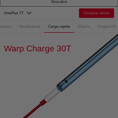
Descubre
Comprar ahora
OnePlus 7T
Camera
Rendimiento
Carga rapida
Diseño
OxygenOS
Warp Charge 30T