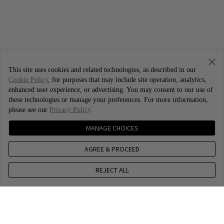
This site uses cookies and related technologies, as described in our
Cookie Policy
, for purposes that may include site operation, analytics,
enhanced user experience, or advertising. You may consent to our use of
these technologies or manage your preferences. For more information,
please see our
Privacy Policy
.
MANAGE CHOICES
AGREE & PROCEED
REJECT ALL