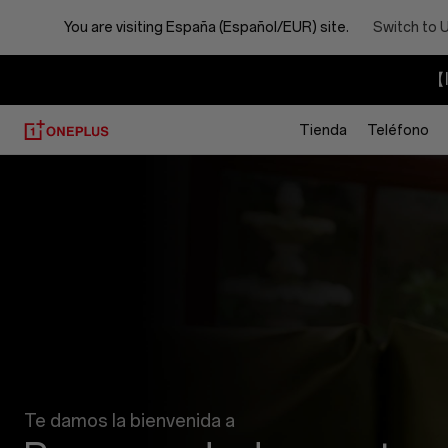
You are visiting
España (Español/EUR) site.
Switch to 
【I
Tienda
Teléfono
Programa
de
descuentos
Te damos la bienvenida a