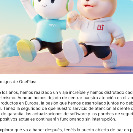
Graduado
migos de OnePlus:

e los años, hemos realizado un viaje increíble y hemos disfrutado cad
el mismo. Aunque hemos dejado de centrar nuestra atención en el lan
roductos en Europa, la pasión que hemos desarrollado juntos no deb
. Tened la seguridad de que nuestro servicio de atención al cliente d
Ver el programa
s de garantía, las actualizaciones de software y los parches de segur
positivos actuales continuarán funcionando sin interrupción.

xplorar qué va a haber después, tenéis la puerta abierta de par en pa