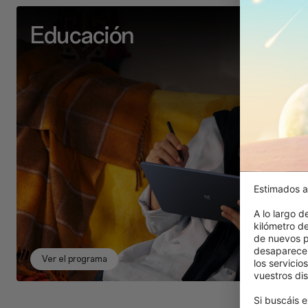
Educación
Estimados a
A lo largo d
kilómetro d
de nuevos p
desaparecer
Ver el programa
los servicio
vuestros dis
Si buscáis e