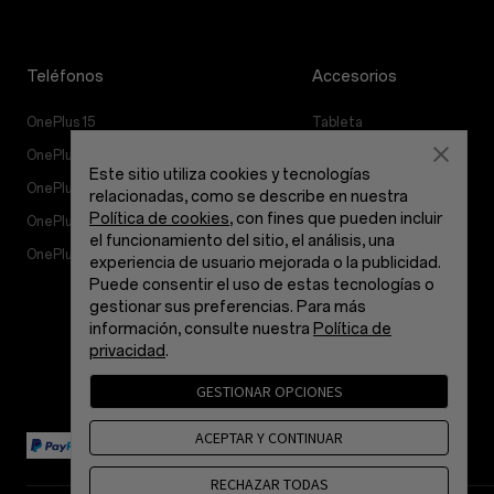
Teléfonos
Accesorios
OnePlus 15
Tableta
OnePlus 15R
Ponibles
Este sitio utiliza cookies y tecnologías
OnePlus 13
Audio
relacionadas, como se describe en nuestra
Política de cookies
, con fines que pueden incluir
OnePlus Nord 5
Fundas y protección
el funcionamiento del sitio, el análisis, una
OnePlus Nord CE5
Alimentación y cables
experiencia de usuario mejorada o la publicidad.
Puede consentir el uso de estas tecnologías o
Manojos
gestionar sus preferencias. Para más
Lifestyle
información, consulte nuestra
Política de
privacidad
.
GESTIONAR OPCIONES
ACEPTAR Y CONTINUAR
RECHAZAR TODAS