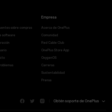
Empresa
uentes sobre compras
Acerca de OnePlus
e software
Comunidad
aración
Red Cable Club
uario
OnePlus Store App
cto
OxygenOS
problemas
Carreras
Sustentabilidad
Prensa
Obtén soporte de OnePlus