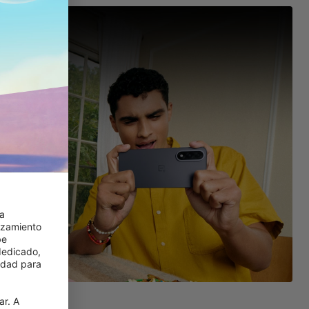
a 
zamiento 
e 
edicado, 
idad para 
r. A 