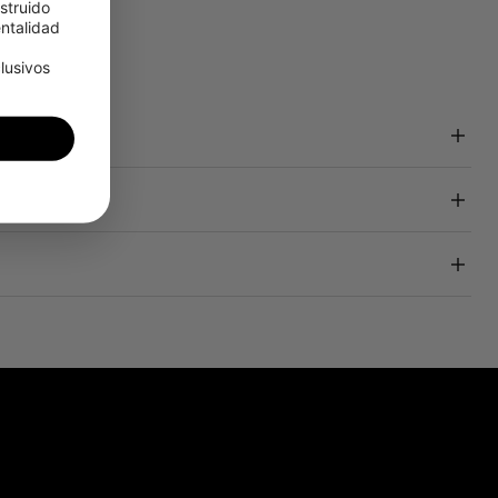
truido 
talidad 
usivos 