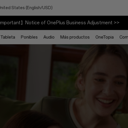
United States (English/USD)
mportant】Notice of OnePlus Business Adjustment >>
Tableta
Ponibles
Audio
Más productos
OneTopia
Com