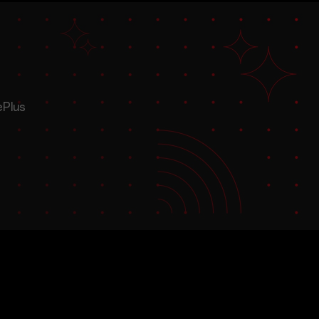
ePlus
trar más