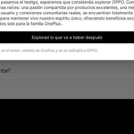
pasamos el testigo, esperamos que consideréis explorar OPPO. Cons
mas raíces: una pasión compartida por productos excelentes, una men
 usuario y conexiones comunitarias reales, se encuentran totalmente 
ara mantener vivo nuestro espíritu único, ofreciendo beneficios excl
os solo para la familia OnePlus .
ntes?
Explorad lo que va a haber después
c en el botón, saldréis de OnePlus y se os redirigirá a OPPO.
nte?