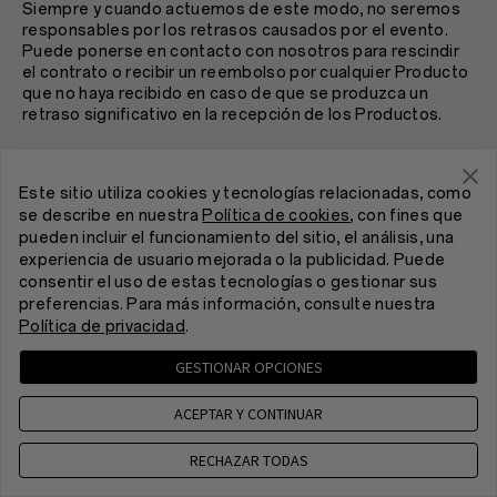
Siempre y cuando actuemos de este modo, no seremos
responsables por los retrasos causados por el evento.
Puede ponerse en contacto con nosotros para rescindir
el contrato o recibir un reembolso por cualquier Producto
que no haya recibido en caso de que se produzca un
retraso significativo en la recepción de los Productos.
13. Propiedad intelectual
Este sitio utiliza cookies y tecnologías relacionadas, como
13.1 Nada de lo dispuesto en el presente documento se
se describe en nuestra
Política de cookies
, con fines que
interpretará como la concesión de una licencia con
pueden incluir el funcionamiento del sitio, el análisis, una
respecto a ninguna marca registrada, derechos de autor,
experiencia de usuario mejorada o la publicidad. Puede
patentes, patentes de diseño, topografías de circuitos
consentir el uso de estas tecnologías o gestionar sus
integrados, imagen comercial o cualquier otra forma de
preferencias. Para más información, consulte nuestra
propiedad intelectual, ya sea de OnePlus o de sus
Política de privacidad
.
otorgantes de licencia. OnePlus se reserva
expresamente todos los derechos.
GESTIONAR OPCIONES
13.2 Si tiene cualquier pregunta con respecto a la Política
ACEPTAR Y CONTINUAR
de propiedad intelectual de OnePlus (
OnePlus’s Intellectual
Property Policy
), haga clic
aquí
.
RECHAZAR TODAS