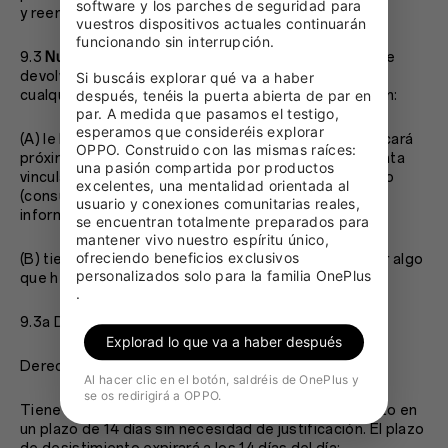
software y los parches de seguridad para 
y reemplazo para Productos defectuosos”.
vuestros dispositivos actuales continuarán 
funcionando sin interrupción.

9.3
Nuestras acciones o acciones propuestas
. Puede
devolver un Producto o cancelar el contrato por
Si buscáis explorar qué va a haber 
cualquiera de las razones enumeradas a continuación:
después, tenéis la puerta abierta de par en 
par. A medida que pasamos el testigo, 
esperamos que consideréis explorar 
(A) le hemos informado sobre un cambio que se aplicará
OPPO. Construido con las mismas raíces: 
próximamente a la versión de las Condiciones de venta
una pasión compartida por productos 
vinculantes para usted con el que no está de acuerdo
excelentes, una mentalidad orientada al 
(consulte la sección 18 “Cambios” para obtener más
usuario y conexiones comunitarias reales, 
información); y
se encuentran totalmente preparados para 
mantener vivo nuestro espíritu único, 
ofreciendo beneficios exclusivos 
(B) tiene el derecho legal de rescindir el contrato por algo
personalizados solo para la familia OnePlus 
que hemos hecho mal.
.
9.3a Derecho legal de desistimiento
Explorad lo que va a haber después
Derecho de desistimiento
Al hacer clic en el botón, saldréis de OnePlus y
se os redirigirá a OPPO.
Tiene usted derecho a desistir del presente contrato en
un plazo de 14 días sin necesidad de justificación. El plazo