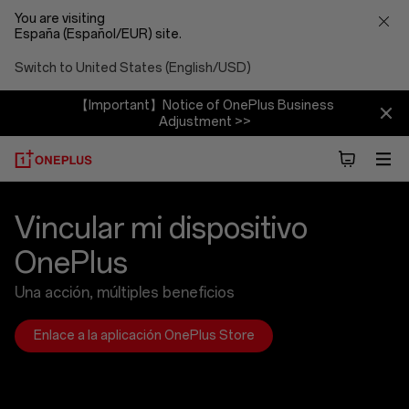
You are visiting
España (Español/EUR) site.
Switch to United States (English/USD)
【Important】Notice of OnePlus Business
Adjustment >>
Link
Vincular mi dispositivo
Device
OnePlus
Introduction
Una acción, múltiples beneficios
Enlace a la aplicación OnePlus Store