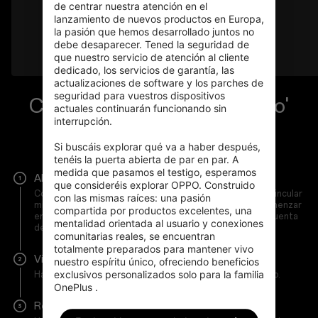
de centrar nuestra atención en el 
lanzamiento de nuevos productos en Europa, 
la pasión que hemos desarrollado juntos no 
debe desaparecer. Tened la seguridad de 
que nuestro servicio de atención al cliente 
dedicado, los servicios de garantía, las 
actualizaciones de software y los parches de 
seguridad para vuestros dispositivos 
Cómo 'Vincular mi dispositivo'
actuales continuarán funcionando sin 
interrupción.

Vincular dispositivo ahora
Si buscáis explorar qué va a haber después, 
tenéis la puerta abierta de par en par. A 
medida que pasamos el testigo, esperamos 
Abre la aplicación OnePlus Store
que consideréis explorar OPPO. Construido 
Comienza en la aplicación OnePlus Store >> Servicio >> Vincular
con las mismas raíces: una pasión 
mi dispositivo. Para el OnePlus 10 Pro, también puedes comenzar
compartida por productos excelentes, una 
en ajustes >> Vincular dispositivo >> Iniciar sesión en tu cuenta
mentalidad orientada al usuario y conexiones 
de OnePlus.
comunitarias reales, se encuentran 
totalmente preparados para mantener vivo 
Vincula tu dispositivo
nuestro espíritu único, ofreciendo beneficios 
exclusivos personalizados solo para la familia 
Haz clic en 'Vincular dispositivo' para vincular tu dispositivo.
OnePlus .
Reclamar los beneficios