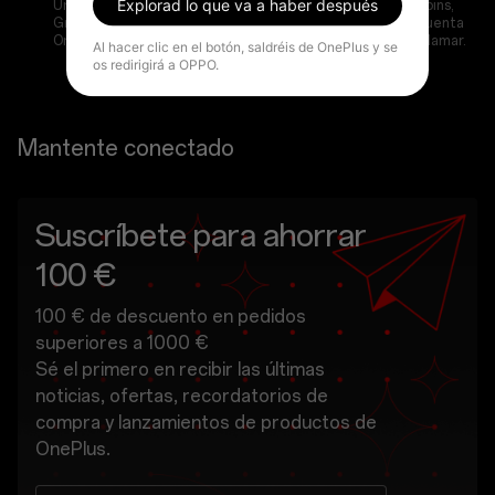
Explorad lo que va a haber después
Una vez vinculado el dispositivo correctamente, los RedCoins,
Growth Values y el cupón de descuento se emitirán a la cuenta
OnePlus conectada o se desbloquearán para poderlos reclamar.
Al hacer clic en el botón, saldréis de OnePlus y se
os redirigirá a OPPO.
Mantente conectado
Suscríbete para ahorrar
100 €
100 € de descuento en pedidos
superiores a 1000 €
Sé el primero en recibir las últimas
noticias, ofertas, recordatorios de
compra y lanzamientos de productos de
OnePlus.