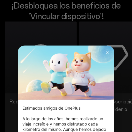
¡Desbloquea los beneficios de
'Vincular dispositivo'!
RedCoins: 200
Actualiza la suscripci
Estimados amigos de OnePlus:

Red Cable Insider o
superior
A lo largo de los años, hemos realizado un 
viaje increíble y hemos disfrutado cada 
kilómetro del mismo. Aunque hemos dejado 