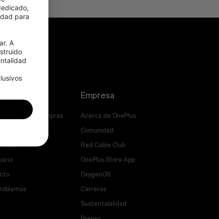
edicado, 
idad para 
r. A 
truido 
talidad 
usivos 
Empresa
uentes sobre compras
Acerca de OnePlus
e software
Comunidad
aración
Red Cable Club
uario
OnePlus Store App
cto
OxygenOS
problemas
Carreras
Sustentabilidad
Prensa