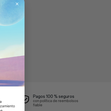
Pagos 100 % seguros
con política de reembolsos
a 
fiable
zamiento 
e 