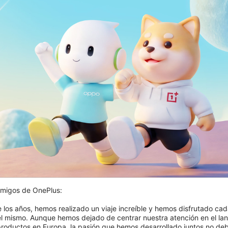
Su cesta de la compra está vacía
pero no tiene por qué estarlo.
Iniciar sesión
Comprar
migos de OnePlus:

Periodo de retorno de 15
días
e los años, hemos realizado un viaje increíble y hemos disfrutado cad
Envío gratis en devoluciones
el mismo. Aunque hemos dejado de centrar nuestra atención en el lan
de terminales
roductos en Europa, la pasión que hemos desarrollado juntos no deb