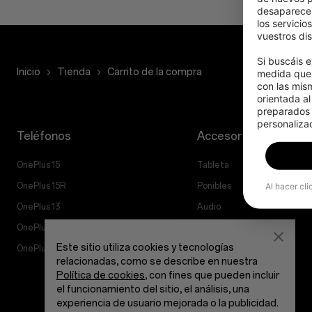
desaparecer
los servicio
vuestros dis
Si buscáis e
Inicio
Tienda
Carrito de la compra
medida que 
con las mis
orientada al
preparados p
personalizad
Teléfonos
Accesorios
OnePlus 15
Tableta
Al hacer cli
OnePlus 15R
Ponibles
OnePlus 13
Audio
OnePlus Nord 5
Fundas y protección
Este sitio utiliza cookies y tecnologías
OnePlus Nord CE5
Alimentación y cables
relacionadas, como se describe en nuestra
Manojos
Política de cookies
, con fines que pueden incluir
el funcionamiento del sitio, el análisis, una
Lifestyle
experiencia de usuario mejorada o la publicidad.