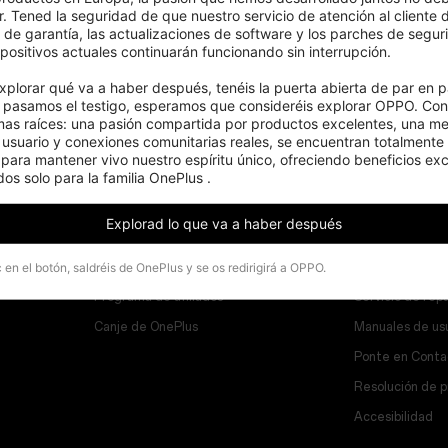
. Tened la seguridad de que nuestro servicio de atención al cliente d
s de garantía, las actualizaciones de software y los parches de segur
positivos actuales continuarán funcionando sin interrupción.

xplorar qué va a haber después, tenéis la puerta abierta de par en pa
pasamos el testigo, esperamos que consideréis explorar OPPO. Cons
mas raíces: una pasión compartida por productos excelentes, una men
 usuario y conexiones comunitarias reales, se encuentran totalmente 
ara mantener vivo nuestro espíritu único, ofreciendo beneficios excl
os solo para la familia OnePlus .
Programs
Asistencia
Explorad lo que va a haber después
Vincular tus dispositivos OnePlus
Preguntas frec
c en el botón, saldréis de OnePlus y se os redirigirá a OPPO.
Programa de descuentos
Actualización d
Programa de afiliados
Servicio de rep
Canje de OnePlus
Manuales de us
Ponte en Conta
Resolución de 
Accesibilidad