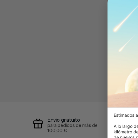
Estimados a
Envío gratuito
para pedidos de más de
A lo largo d
100,00 €
kilómetro d
de nuevos p