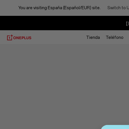
You are visiting
España (Español/EUR) site.
Switch to 
【I
Tienda
Teléfono
OnePlus
Shopping
Cart