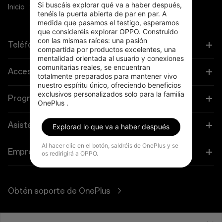
Si buscáis explorar qué va a haber después, 
Inicio
Tienda
Carrito de la compra
tenéis la puerta abierta de par en par. A 
medida que pasamos el testigo, esperamos 
que consideréis explorar OPPO. Construido 
con las mismas raíces: una pasión 
Teléfonos
compartida por productos excelentes, una 
mentalidad orientada al usuario y conexiones 
comunitarias reales, se encuentran 
OnePlus 15
Accesorios
totalmente preparados para mantener vivo 
nuestro espíritu único, ofreciendo beneficios 
OnePlus 15R
exclusivos personalizados solo para la familia 
Tableta
Programs
OnePlus .
OnePlus 13
Ponibles
Vincular tus dispositivos OnePlus
Asistencia
Explorad lo que va a haber después
OnePlus Nord 5
Audio
Al hacer clic en el botón, saldréis de OnePlus y se
Programa de descuentos
Preguntas frecuentes sobre compras
Empresa
os redirigirá a OPPO.
OnePlus Nord CE5
Fundas y protección
Programa de afiliados
Actualización de software
Acerca de OnePlus
Alimentación y cables
Obtén soporte de OnePlus
Canje de OnePlus
Servicio de reparación
Comunidad
Manojos
Manuales de usuario
España (Español)