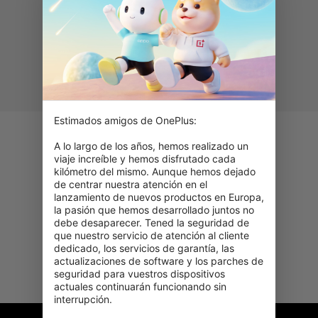
Estimados amigos de OnePlus:

Envío gratuito
para pedidos de más de
A lo largo de los años, hemos realizado un 
100,00 €
viaje increíble y hemos disfrutado cada 
kilómetro del mismo. Aunque hemos dejado 
Periodo de retorno de 15
de centrar nuestra atención en el 
días
lanzamiento de nuevos productos en Europa, 
Envío gratis en devoluciones
la pasión que hemos desarrollado juntos no 
de terminales
debe desaparecer. Tened la seguridad de 
que nuestro servicio de atención al cliente 
Pagos 100 % seguros
dedicado, los servicios de garantía, las 
con política de reembolsos
actualizaciones de software y los parches de 
fiable
seguridad para vuestros dispositivos 
actuales continuarán funcionando sin 
interrupción.
