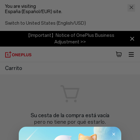
You are visiting
España (Español/EUR) site.
Switch to United States (English/USD)
【Important】Notice of OnePlus Business
Adjustment >>
OnePlus
Carrito
Shopping
Cart
Su cesta de la compra está vacía
pero no tiene por qué estarlo.
Iniciar sesión
Comprar