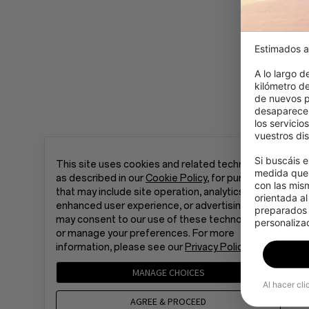
Estimados a
A lo largo d
kilómetro d
de nuevos p
desaparecer
los servicio
vuestros dis
Si buscáis e
This site uses cookies and related technologies,
medida que 
as described in our
Cookie Policy
, for purposes
con las mis
that may include site operation, analytics,
orientada al
enhanced user experience, or advertising. You
preparados p
may consent to our use of these technologies
personalizad
or manage your preferences. For more
information, please see our
Privacy Policy
.
MANAGE CHOICES
Al hacer cli
AGREE & PROCEED