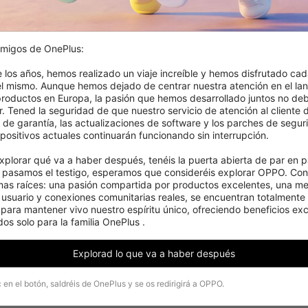
migos de OnePlus:

e los años, hemos realizado un viaje increíble y hemos disfrutado cad
el mismo. Aunque hemos dejado de centrar nuestra atención en el lan
roductos en Europa, la pasión que hemos desarrollado juntos no deb
. Tened la seguridad de que nuestro servicio de atención al cliente d
s de garantía, las actualizaciones de software y los parches de segur
positivos actuales continuarán funcionando sin interrupción.

xplorar qué va a haber después, tenéis la puerta abierta de par en pa
pasamos el testigo, esperamos que consideréis explorar OPPO. Cons
mas raíces: una pasión compartida por productos excelentes, una men
 usuario y conexiones comunitarias reales, se encuentran totalmente 
ara mantener vivo nuestro espíritu único, ofreciendo beneficios excl
os solo para la familia OnePlus .
Explorad lo que va a haber después
c en el botón, saldréis de OnePlus y se os redirigirá a OPPO.