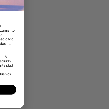
a 
zamiento 
e 
edicado, 
idad para 
r. A 
truido 
talidad 
usivos 