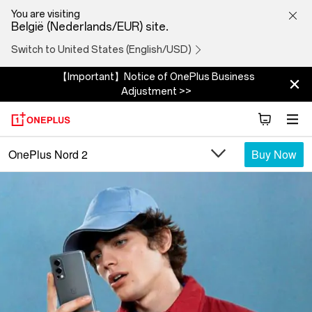
OnePlus
You are visiting
België (Nederlands/EUR) site.
Nord
Switch to United States (English/USD)
2
【Important】Notice of OnePlus Business
Adjustment >>
5G
Buy Now
OnePlus Nord 2