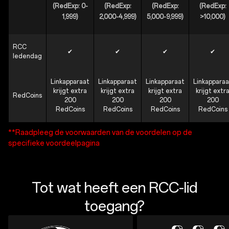
(RedExp: 0-
(RedExp:
(RedExp:
(RedExp:
1,999)
2,000-4,999)
5,000-9,999)
>10,000)
RCC
✔
✔
✔
✔
ledendag
Linkapparaat
Linkapparaat
Linkapparaat
Linkapparaa
krijgt extra
krijgt extra
krijgt extra
krijgt extr
RedCoins
200
200
200
200
RedCoins
RedCoins
RedCoins
RedCoins
**Raadpleeg de voorwaarden van de voordelen op de
specifieke voordeelpagina
Tot wat heeft een RCC-lid
toegang?