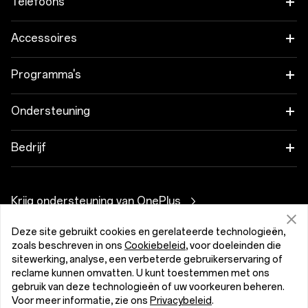
Telefoons
OnePlus 15
Accessoires
OnePlus 15R
Tablet
Programma's
OnePlus 13
Wearables
Koppel je OnePlus-apparaten
Ondersteuning
OnePlus Nord 5
Audio
Kortingsprogramma
Veelgestelde vragen over onze shop
Bedrijf
OnePlus Nord CE5
Hoesjes en bescherming
Partnerprogramma
Software-upgrades
Over OnePlus
Voeding en kabels
Krijg ondersteuning van OnePlus
OnePlus-inruilen
Reparatieservice
Community
Bundels
Deze site gebruikt cookies en gerelateerde technologieën,
Gebruikershandleidingen
België (Nederlands)
zoals beschreven in ons
Cookiebeleid
, voor doeleinden die
Red Cable Club
sitewerking, analyse, een verbeterde gebruikerservaring of
Lifestyle
Contact
reclame kunnen omvatten. U kunt toestemmen met ons
OnePlus Store App
gebruik van deze technologieën of uw voorkeuren beheren.
Voor meer informatie, zie ons
Privacybeleid
.
Probleemoplossingen