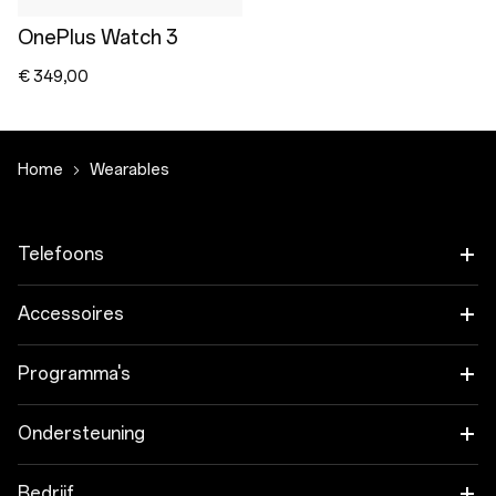
OnePlus Watch 3
€ 349,00
Home
Wearables
Telefoons
OnePlus 15
Accessoires
OnePlus 15R
Tablet
Programma's
OnePlus 13
Wearables
Koppel je OnePlus-apparaten
Ondersteuning
OnePlus Nord 5
Audio
Kortingsprogramma
Veelgestelde vragen over onze shop
Bedrijf