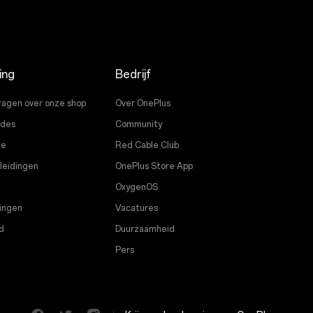
ing
Bedrijf
ragen over onze shop
Over OnePlus
ades
Community
ce
Red Cable Club
leidingen
OnePlus Store App
OxygenOS
ingen
Vacatures
d
Duurzaamheid
Pers