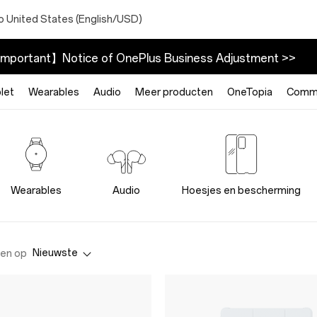
o United States (English/USD)
mportant】Notice of OnePlus Business Adjustment >>
let
Wearables
Audio
Meer producten
OneTopia
Commu
Wearables
Audio
Hoesjes en bescherming
Nieuwste
en op