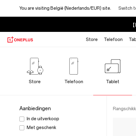
You are visiting
België (Nederlands/EUR) site.
Switch t
【I
Store
Telefoon
Tab
OnePlus
Tablet
Store
Store
Telefoon
Tablet
Aanbiedingen
Rangschikk
In de uitverkoop
Met geschenk