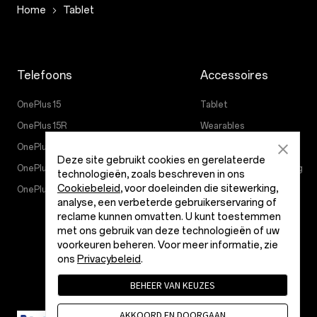
Home
Tablet
Telefoons
Accessoires
OnePlus 15
Tablet
OnePlus 15R
Wearables
OnePlus 13
Audio
Deze site gebruikt cookies en gerelateerde
OnePlus Nord 5
Hoesjes en bescherming
technologieën, zoals beschreven in ons
Cookiebeleid
, voor doeleinden die sitewerking,
OnePlus Nord CE5
Voeding en kabels
analyse, een verbeterde gebruikerservaring of
Bundels
reclame kunnen omvatten. U kunt toestemmen
met ons gebruik van deze technologieën of uw
Lifestyle
voorkeuren beheren. Voor meer informatie, zie
ons
Privacybeleid
.
BEHEER VAN KEUZES
AKKOORD EN DOORGAAN