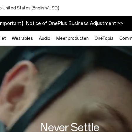
o United States (English/USD)
mportant】Notice of OnePlus Business Adjustment >>
let
Wearables
Audio
Meer producten
OneTopia
Commu
Never Settle