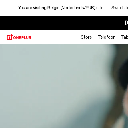
You are visiting
België (Nederlands/EUR) site.
Switch t
【I
Store
Telefoon
Tab
About
OnePlus
(NEVER
SETTLE)