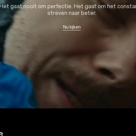
Het gaat nooit om perfectie. Het gaat om het consta
streven naar beter.
Nu kijken
e