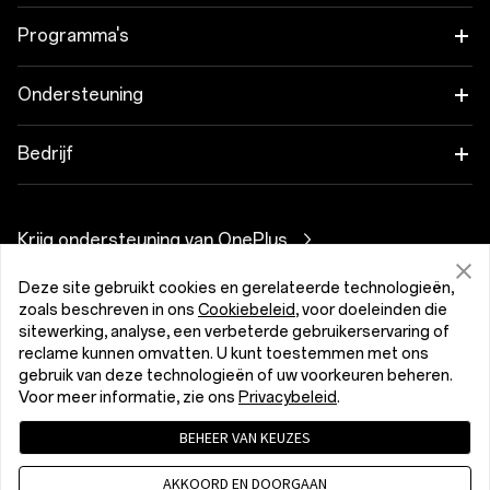
OnePlus 15R
Tablet
Programma's
OnePlus 13
Wearables
Koppel je OnePlus-apparaten
Ondersteuning
OnePlus Nord 5
Audio
Kortingsprogramma
Veelgestelde vragen over onze shop
Bedrijf
OnePlus Nord CE5
Hoesjes en bescherming
Partnerprogramma
Software-upgrades
Over OnePlus
Voeding en kabels
Krijg ondersteuning van OnePlus
OnePlus-inruilen
Reparatieservice
Community
Bundels
Deze site gebruikt cookies en gerelateerde technologieën,
Gebruikershandleidingen
België (Nederlands)
zoals beschreven in ons
Cookiebeleid
, voor doeleinden die
Red Cable Club
sitewerking, analyse, een verbeterde gebruikerservaring of
Lifestyle
Contact
reclame kunnen omvatten. U kunt toestemmen met ons
OnePlus Store App
gebruik van deze technologieën of uw voorkeuren beheren.
Voor meer informatie, zie ons
Privacybeleid
.
Probleemoplossingen
OxygenOS
BEHEER VAN KEUZES
Privacybeleid
Gebruikersovereenkomst
Toegankelijkheid
Vacatures
de Verkoopsvoorwaarden gelezen en ga hiermee akkoord
AKKOORD EN DOORGAAN