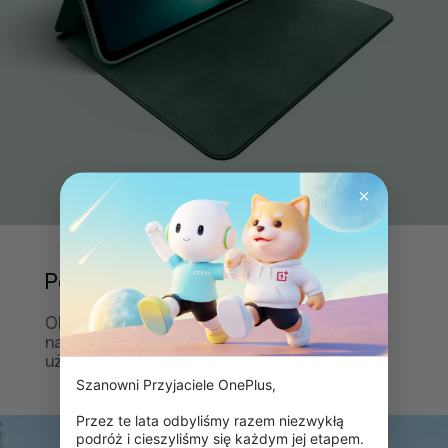
Perfekcyjne nachylenie
Obsługa dwóch kątów 120° i 130° gwarantuje
najwyższy komfort całodziennego
użytkowania.
Szanowni Przyjaciele OnePlus,

Przez te lata odbyliśmy razem niezwykłą 
podróż i cieszyliśmy się każdym jej etapem. 