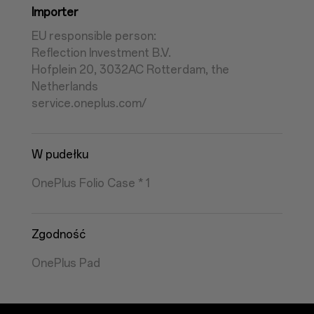
Importer
EU responsible person:
Reflection Investment B.V.
Hofplein 20, 3032AC Rotterdam, the
Netherlands
service.oneplus.com/
W pudełku
OnePlus Folio Case * 1
Zgodność
OnePlus Pad