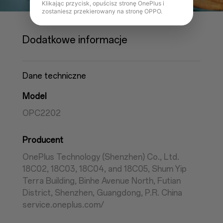
Klikając przycisk, opuścisz stronę OnePlus i
zostaniesz przekierowany na stronę OPPO.
Dodatkowe informacje
Dane techniczne
Model
OPC2202
Producent
OnePlus Technology (Shenzhen) Co., Ltd.
18C02, 18C03, 18C04, and 18C05, Shum Yip
Terra Building, Binhe Avenue North, Futian
District, Shenzhen, Guangdong, P.R. China
service.oneplus.com/