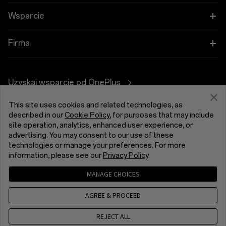
OnePlus 13
Urządzenia do noszenia
Połącz swoje urządzenia OnePlus
Wsparcie
OnePlus Nord 5
Dźwięk
Program rabatowy
FAQ dot. zakupów
Firma
OnePlus Nord CE5
Etui i ochrona
Program partnerski
Aktualizacja oprogramowania
Informacje o OnePlus
Zasilanie i przewody
Uzyskaj wsparcie od OnePlus
Wymiana OnePlus
Usługa naprawy
Społeczność
Zestawy
This site uses cookies and related technologies, as
Instrukcje użytkownika
Polska (Polski)
described in our
Cookie Policy
, for purposes that may include
Red Cable Club
site operation, analytics, enhanced user experience, or
Styl życia
Kontakt
advertising. You may consent to our use of these
Aplikacja OnePlus Store
technologies or manage your preferences. For more
information, please see our
Privacy Policy
.
Rozwiązywanie problemów
OxygenOS
MANAGE CHOICES
Polityka prywatności
User Agreement
Ułatwienia dostępu
Kariera
Warunkami Sprzedaży
Security Response Center (OneSRC)
AGREE & PROCEED
Cookies
Cookie Settings
Ochrona przyrody
© 2013 - 2026 OnePlus. All Rights Reserved.
REJECT ALL