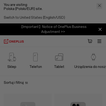
You are visiting
Polska (Polski/EUR) site.
Switch to United States (English/USD)
【Important】Notice of OnePlus Business
Adjustment >>
OnePlus
Cases
Sklep
Telefon
Tablet
Urządzenia do nosz
Protection
Sortuj i filtruj
Store