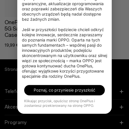
gwarancyjne, aktualizacje oprogramowania 
oraz poprawki zabezpieczeń dla Waszych 
obecnych urządzeń będą nadal dostępne 
bez żadnych zmian.

OnePlus Nord CE4 Lite
5G Sandstone Bumper
Jeśli w przyszłości będziecie chcieli odkryć 
Case
kolejne innowacje, serdecznie zapraszamy 
do poznania marki OPPO. Oparta na tych 
samych fundamentach – wspólnej pasji do 
19,99 €
innowacyjnych produktów, podejściu 
skoncentrowanym na użytkowniku oraz silnej 
więzi ze społecznością – marka OPPO jest 
gotowa kontynuować ducha OnePlus, 
Strona główna
Cases & Protection
oferując wyjątkowe korzyści przygotowane 
specjalnie dla rodziny OnePlus.
Poznaj, co przyniesie przyszłość
Telefony
Klikając przycisk, opuścisz stronę OnePlus i
zostaniesz przekierowany na stronę OPPO.
OnePlus 15
Akcesoria
OnePlus 15R
Tablet
Programy