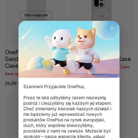
Brak w magazynie
OnePlus 15R
OnePlus 15 Hole-
Sandstone Magnetic
Pattern Magnetic Case
Case
Save up to 2,00 € With RedCoins
Save up to 1,25 € With RedCoins
39,99 €
24,99 €
Szanowni Przyjaciele OnePlus,

Przez te lata odbyliśmy razem niezwykłą 
podróż i cieszyliśmy się każdym jej etapem. 
Choć zmieniamy kierunek naszych działań i 
nie będziemy już wprowadzać nowych 
produktów OnePlus na rynek europejski, 
duch, który wspólnie stworzyliśmy, 
Brak w magazynie
pozostanie z nami na zawsze. Możecie być 
spokojni – nasze wsparcie klienta, usługi 