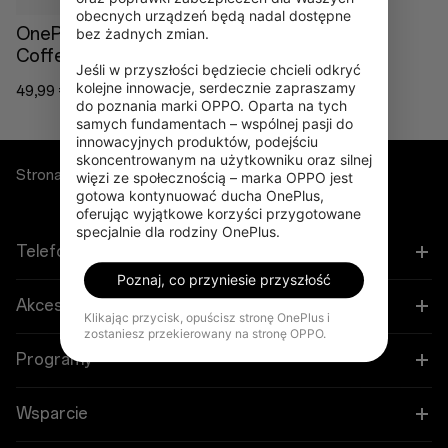
obecnych urządzeń będą nadal dostępne 
OnePlus Insulated
bez żadnych zmian.

Coffee Travel Tumbler
Jeśli w przyszłości będziecie chcieli odkryć 
kolejne innowacje, serdecznie zapraszamy 
49,99 €
do poznania marki OPPO. Oparta na tych 
samych fundamentach – wspólnej pasji do 
innowacyjnych produktów, podejściu 
skoncentrowanym na użytkowniku oraz silnej 
Strona główna
Lifestyle
więzi ze społecznością – marka OPPO jest 
gotowa kontynuować ducha OnePlus, 
oferując wyjątkowe korzyści przygotowane 
specjalnie dla rodziny OnePlus.
Telefony
Poznaj, co przyniesie przyszłość
OnePlus 15
Akcesoria
Klikając przycisk, opuścisz stronę OnePlus i
zostaniesz przekierowany na stronę OPPO.
OnePlus 15R
Tablet
Programy
OnePlus 13
Urządzenia do noszenia
Połącz swoje urządzenia OnePlus
Wsparcie
OnePlus Nord 5
Dźwięk