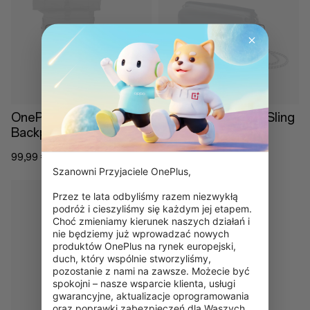
Brak w magazynie
Brak w magazynie
OnePlus Rolltop
OnePlus Everyday Sling
Backpack
Bag
99,99 €
69,99 €
Szanowni Przyjaciele OnePlus,

Przez te lata odbyliśmy razem niezwykłą 
podróż i cieszyliśmy się każdym jej etapem. 
Choć zmieniamy kierunek naszych działań i 
nie będziemy już wprowadzać nowych 
produktów OnePlus na rynek europejski, 
Brak w magazynie
duch, który wspólnie stworzyliśmy, 
pozostanie z nami na zawsze. Możecie być 
spokojni – nasze wsparcie klienta, usługi 
gwarancyjne, aktualizacje oprogramowania 
oraz poprawki zabezpieczeń dla Waszych 