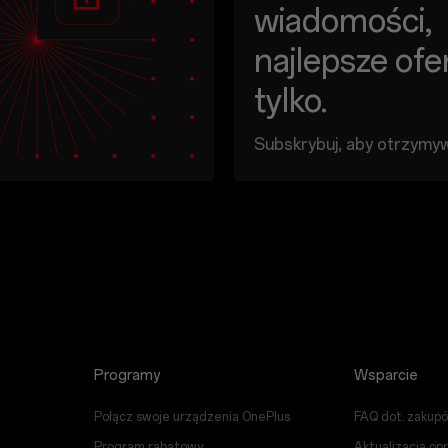
wiadomości,
najlepsze ofer
tylko.
Subskrybuj, aby otrzymy
promocje i rekomendacje
produktów i usług OnePl
jej agencji i partnerów.
Your email address
Tak, chcę otrzymywać wia
marketingowe od OnePlus.
Programy
Wsparcie
Potwierdzam przeczytanie 
ochronie prywatności.
Połącz swoje urządzenia OnePlus
FAQ dot. zakup
Program rabatowy
Aktualizacja o