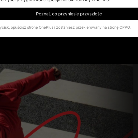
Poznaj, co przyniesie przyszłość
zycisk, opuścisz stronę OnePlus i zostaniesz przekierowany na stronę OPPO.