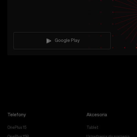
Google Play
Telefony
Akcesoria
OnePlus 15
Tablet
OnePlus 15R
Urządzenia do noszenia