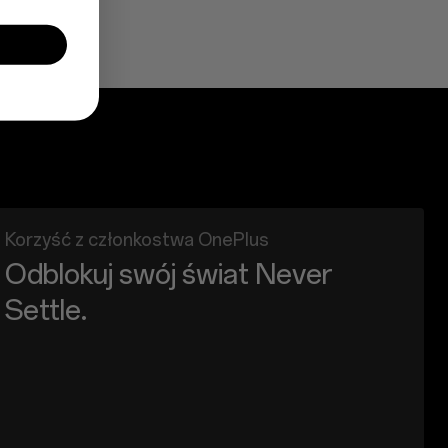
Korzyść z członkostwa OnePlus
Odblokuj swój świat Never
Settle.