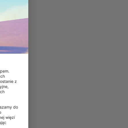
pem. 
ch 
stanie z 
jne, 
ch 
aszamy do 
 
j więzi 
jąc 