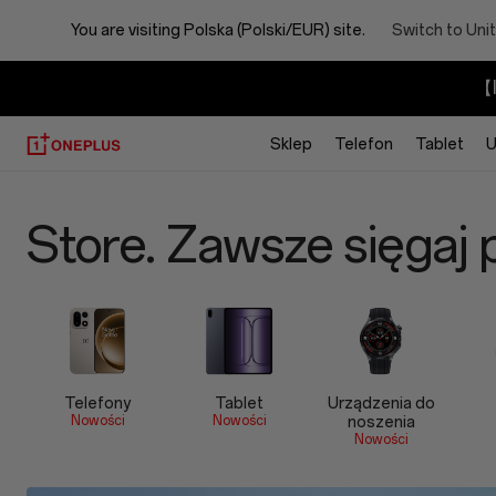
You are visiting
Polska (Polski/EUR) site.
Switch to Uni
【I
Sklep
Telefon
Tablet
U
Oficjalny
Store. Zawsze sięgaj 
sklep
OnePlus
Telefony
Tablet
Urządzenia do
Nowości
Nowości
noszenia
Nowości