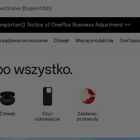
ted States (English/USD)
mportant】Notice of OnePlus Business Adjustment >>
rządzenia do noszenia
Dźwięk
Więcej produktów
OneTopia
po wszystko.
Dźwięk
Etui i
Zasilanie i
ochraniacze
przewody