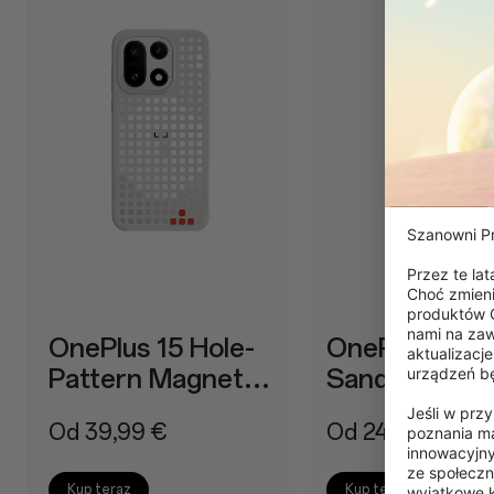
Szanowni Pr
Przez te la
Choć zmieni
produktów O
nami na zaw
OnePlus 15 Hole-
OnePlus 15R
aktualizacj
Pattern Magnetic
Sandstone
urządzeń bę
Case
Magnetic Ca
Jeśli w prz
Od 39,99 €
Od 24,99 €
poznania ma
innowacyjny
ze społeczn
Kup teraz
Kup teraz
wyjątkowe k