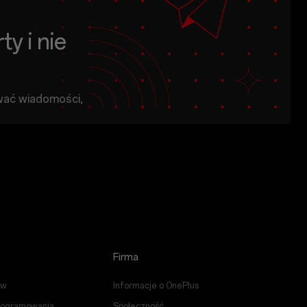
ty i nie
wać wiadomości,
 dotyczące
us od OnePlus,
Subskrybuj
domości
OnePlus może wysyłać mi spersonalizowane oferty utworzone na podstawie moich zakupów i sposobu, w jaki korzystam z urządzenia. Dzięki temu reklamy będą lepiej dostosowane do moich konkretnych zainteresowań.
Pokaż więcej
Firma
Informacji o
ów
Informacje o OnePlus
programowania
Społeczność