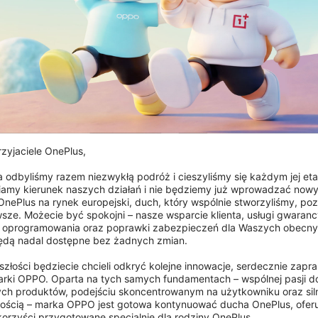
zyjaciele OnePlus,

ta odbyliśmy razem niezwykłą podróż i cieszyliśmy się każdym jej eta
amy kierunek naszych działań i nie będziemy już wprowadzać nowy
nePlus na rynek europejski, duch, który wspólnie stworzyliśmy, pozo
sze. Możecie być spokojni – nasze wsparcie klienta, usługi gwarancy
OnePlus Rolltop
e oprogramowania oraz poprawki zabezpieczeń dla Waszych obecny
Backpack
dą nadal dostępne bez żadnych zmian.

se
yszłości będziecie chcieli odkryć kolejne innowacje, serdecznie zapr
Od 99,99 €
rki OPPO. Oparta na tych samych fundamentach – wspólnej pasji do
ch produktów, podejściu skoncentrowanym na użytkowniku oraz silne
ością – marka OPPO jest gotowa kontynuować ducha OnePlus, oferu
Kup teraz
orzyści przygotowane specjalnie dla rodziny OnePlus.