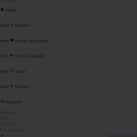
Kaikki
New
Puhelin
New
Kuoret ja suojaus
New
Virta ja kaapelit
New
Audio
New
Paketit
Asusteet
Tietoja
Tuki
Yhteisö
Etsi myymälä
Sign in
Sign up