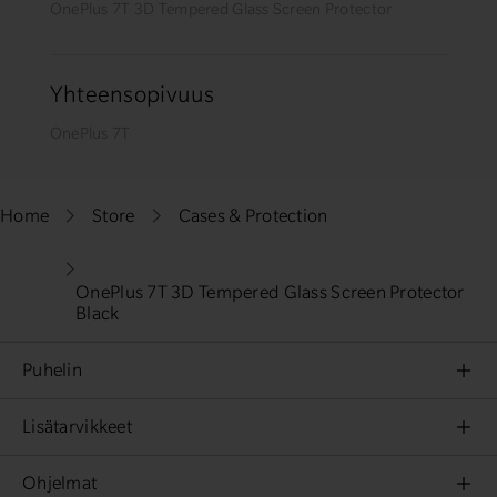
OnePlus 7T 3D Tempered Glass Screen Protector
Yhteensopivuus
OnePlus 7T
Home
Store
Cases & Protection
OnePlus 7T 3D Tempered Glass Screen Protector
Black
Puhelin
OnePlus Nord
Lisätarvikkeet
OnePlus 8 Pro
Kuoret ja suojaus
Ohjelmat