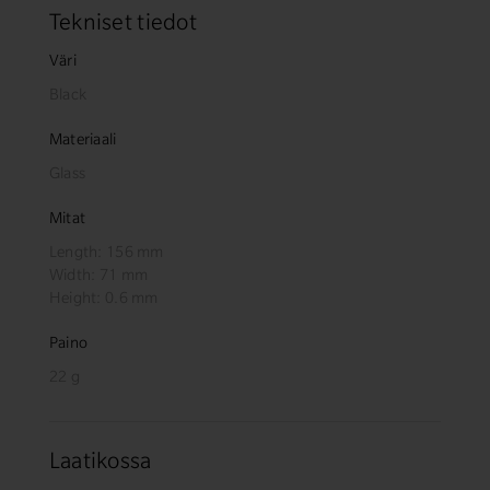
Tekniset tiedot
Väri
Black
Materiaali
Glass
Mitat
Length: 156 mm
Width: 71 mm
Height: 0.6 mm
Paino
22 g
Laatikossa