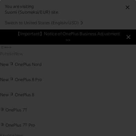
You are visiting
Suomi (Suomeksi/EUR) site.
Switch to United States (English/USD)
【Important】Notice of OnePlus Business Adjustment
>>
Puhelin
New
New
OnePlus Nord
New
OnePlus 8 Pro
New
OnePlus 8
OnePlus 7T
OnePlus 7T Pro
Kauppa
New