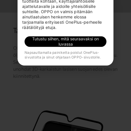
tuotteita kohtaan, käyttäjälähtöiselle 
ajattelutavalle ja aidoille yhteisöllisille 
suhteille. OPPO on valmis pitämään 
ainutlaatuisen henkemme elossa 
tarjoamalla erityisesti OnePlus-perheelle 
räätälöityjä etuja.
Tahrankestävä ja sileä
Tutustu siihen, mitä seuraavaksi on
luvassa
Oleofobinen pinnoite pitää sormenjälkien lian ja
Napsauttamalla painiketta poistut OnePlus-
öljyn loitolla ja varmistaa, ettei laitteesi tahraannu.
sivustolta ja sinut ohjataan OPPO-sivustolle.
Se on yhtä sileä kuin OnePlus 7T oma näyttö:
unohdat 3D-karkaistun lasisen suojan edes olevan
kiinnitettynä.