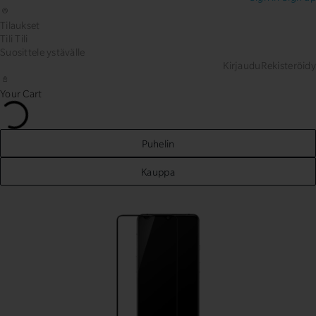
Tilaukset
Tili
Tili
Suosittele ystävälle
Kirjaudu
Rekisteröidy
Your Cart
Puhelin
Kauppa