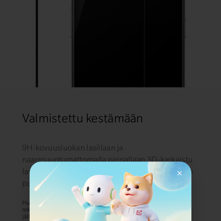
Valmistettu kestämään
9H-kovuusluokan lasillaan ja
naarmuuntumattomalla pinnallaan 3D-karkaistu
lasinen näytönsuoja suojaa näyttöä naarmuilta ja
pudotuksilta.
Huomaa: Sormenjäljen tarkan tunnistuksen varmistamiseksi
rekisteröi sormenjälkesi uudelleen näytönsuojan vaihtamisen
jälkeen.