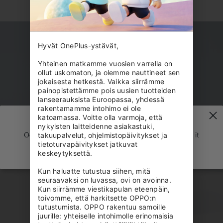
Hyvät OnePlus-ystävät,

Yhteinen matkamme vuosien varrella on 
ollut uskomaton, ja olemme nauttineet sen 
jokaisesta hetkestä. Vaikka siirrämme 
painopistettämme pois uusien tuotteiden 
lanseerauksista Euroopassa, yhdessä 
rakentamamme intohimo ei ole 
katoamassa. Voitte olla varmoja, että 
nykyisten laitteidenne asiakastuki, 
Oops, the spaceship just got lost! We are trying to get it
takuupalvelut, ohjelmistopäivitykset ja 
tietoturvapäivitykset jatkuvat 
back to earth.
keskeytyksettä.

Kun haluatte tutustua siihen, mitä 
seuraavaksi on luvassa, ovi on avoinna. 
Kun siirrämme viestikapulan eteenpäin, 
toivomme, että harkitsette OPPO:n 
tutustumista. OPPO rakentuu samoille 
juurille: yhteiselle intohimolle erinomaisia 