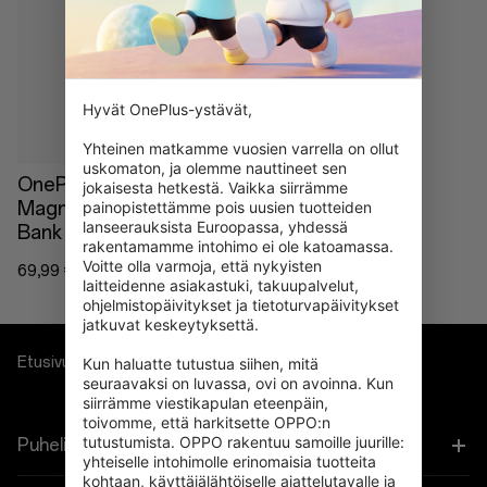
Loppu varastosta
Hyvät OnePlus-ystävät,

Yhteinen matkamme vuosien varrella on ollut 
uskomaton, ja olemme nauttineet sen 
OnePlus 22.5W
jokaisesta hetkestä. Vaikka siirrämme 
Magnetic Ring Power
painopistettämme pois uusien tuotteiden 
lanseerauksista Euroopassa, yhdessä 
Bank
rakentamamme intohimo ei ole katoamassa. 
Voitte olla varmoja, että nykyisten 
69,99 €
laitteidenne asiakastuki, takuupalvelut, 
ohjelmistopäivitykset ja tietoturvapäivitykset 
jatkuvat keskeytyksettä.

Etusivu
Power & Cables
Kun haluatte tutustua siihen, mitä 
seuraavaksi on luvassa, ovi on avoinna. Kun 
siirrämme viestikapulan eteenpäin, 
toivomme, että harkitsette OPPO:n 
tutustumista. OPPO rakentuu samoille juurille: 
Puhelimet
yhteiselle intohimolle erinomaisia tuotteita 
kohtaan, käyttäjälähtöiselle ajattelutavalle ja 