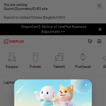
You are visiting
Suomi (Suomeksi/EUR) site.
Switch to United States (English/USD)
【Important】Notice of OnePlus Business
Adjustment >>
OnePlus
Power
Kauppa
Puhelin
Tabletti
Puettavat
Ä
Cables
Lajittele ja suodata
Store