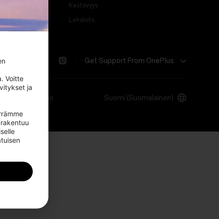
Kestävyys
Lehdistö
Get Support From OnePlus
n 
 Voitte 
itykset ja 
Suomi (Suomalainen)
ll Rights Reserved.
irrämme 
rakentuu 
selle 
tuisen 