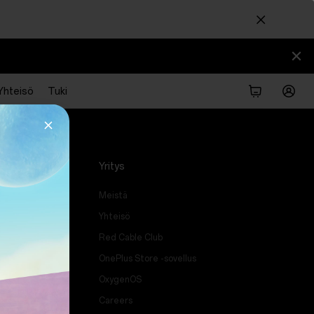
Yhteisö
Tuki
Yritys
Meistä
de
Yhteisö
Red Cable Club
OnePlus Store -sovellus
OxygenOS
Careers