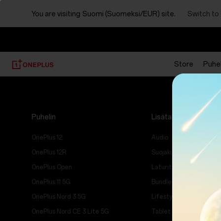
You are visiting
Suomi (Suomeksi/EUR) site.
Switch to
Store
Puhel
Puhelin
Lisätarvikkeet
OnePlus 12
Audio
OnePlus 12R
Suojakuoret
OnePlus Open
Laturit & Johdot
OnePlus 11 5G
Bundles
OnePlus Nord 3 5G
Lifestyle
OnePlus Nord CE 3 Lite 5G
Tablet