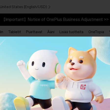
 United States (English/USD)
【Important】Notice of OnePlus Business Adjustment >>
in
Tabletit
Puettavat
Ääni
Lisää tuotteita
OneTopia
Ohjelmat
Tuki
Linkitä OnePlus-laitteesi
Shopping FAQs
Alennusohjelma
Software Upgra
Suositteluohjelma
Korjauspalvelu
Kumppaniohjelma
Käyttöoppaat
Ota yhteyttä