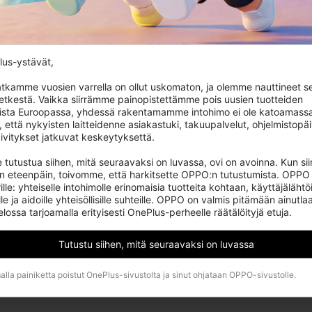
Oops, the spaceship just got lost! We are
trying to get it back to earth.
us-ystävät,

tkamme vuosien varrella on ollut uskomaton, ja olemme nauttineet se
hetkestä. Vaikka siirrämme painopistettämme pois uusien tuotteiden 
ista Euroopassa, yhdessä rakentamamme intohimo ei ole katoamassa.
, että nykyisten laitteidenne asiakastuki, takuupalvelut, ohjelmistopäiv
ivitykset jatkuvat keskeytyksettä.

curity Response Center (OneSRC)
Cookies
© 2013 - 2024 OnePlus. A
 tutustua siihen, mitä seuraavaksi on luvassa, ovi on avoinna. Kun si
an eteenpäin, toivomme, että harkitsette OPPO:n tutustumista. OPPO 
ille: yhteiselle intohimolle erinomaisia tuotteita kohtaan, käyttäjälähtöi
le ja aidoille yhteisöllisille suhteille. OPPO on valmis pitämään ainutlaa
ssa tarjoamalla erityisesti OnePlus-perheelle räätälöityjä etuja.
Tutustu siihen, mitä seuraavaksi on luvassa
lla painiketta poistut OnePlus-sivustolta ja sinut ohjataan OPPO-sivustolle.