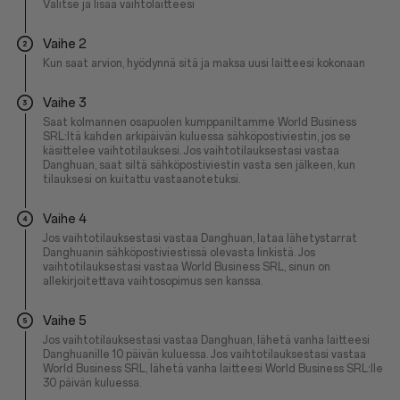
Valitse ja lisää vaihtolaitteesi
Vaihe 2
Kun saat arvion, hyödynnä sitä ja maksa uusi laitteesi kokonaan
Vaihe 3
Saat kolmannen osapuolen kumppaniltamme World Business
SRL:ltä kahden arkipäivän kuluessa sähköpostiviestin, jos se
käsittelee vaihtotilauksesi. Jos vaihtotilauksestasi vastaa
Danghuan, saat siltä sähköpostiviestin vasta sen jälkeen, kun
tilauksesi on kuitattu vastaanotetuksi.
Vaihe 4
Jos vaihtotilauksestasi vastaa Danghuan, lataa lähetystarrat
Danghuanin sähköpostiviestissä olevasta linkistä. Jos
vaihtotilauksestasi vastaa World Business SRL, sinun on
allekirjoitettava vaihtosopimus sen kanssa.
Vaihe 5
Jos vaihtotilauksestasi vastaa Danghuan, lähetä vanha laitteesi
Danghuanille 10 päivän kuluessa. Jos vaihtotilauksestasi vastaa
World Business SRL, lähetä vanha laitteesi World Business SRL:lle
30 päivän kuluessa.