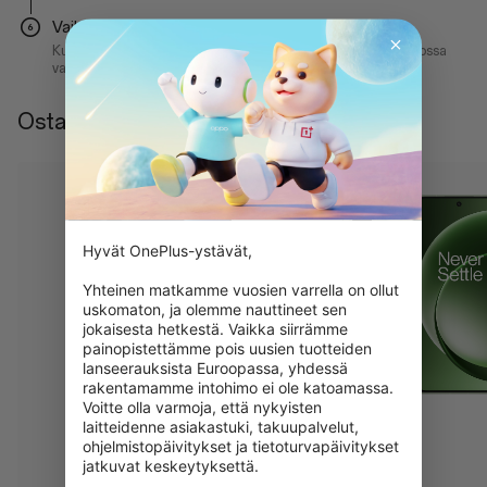
Vaihe 6
Kun vanha laitteesi on tarkistettu, saat sähköpostiviestin, jossa
vahvistetaan sen arvo, ja saat hyvityksen
Osta vaihtolaitetarjouksella
Hyvät OnePlus-ystävät,

Yhteinen matkamme vuosien varrella on ollut 
uskomaton, ja olemme nauttineet sen 
jokaisesta hetkestä. Vaikka siirrämme 
painopistettämme pois uusien tuotteiden 
lanseerauksista Euroopassa, yhdessä 
rakentamamme intohimo ei ole katoamassa. 
Voitte olla varmoja, että nykyisten 
laitteidenne asiakastuki, takuupalvelut, 
ohjelmistopäivitykset ja tietoturvapäivitykset 
jatkuvat keskeytyksettä.
