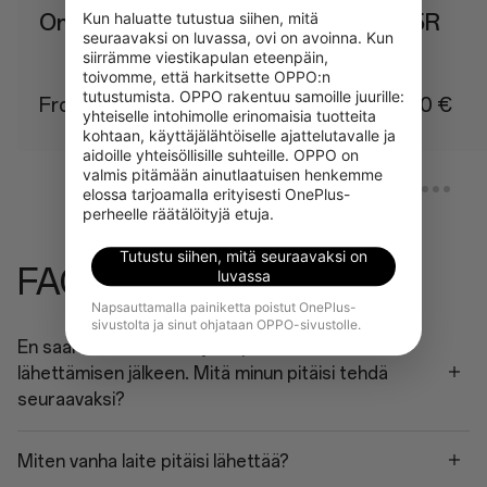
Kun haluatte tutustua siihen, mitä 
OnePlus 15
OnePlus 15R
seuraavaksi on luvassa, ovi on avoinna. Kun 
siirrämme viestikapulan eteenpäin, 
toivomme, että harkitsette OPPO:n 
tutustumista. OPPO rakentuu samoille juurille: 
From 949,00 €
From 699,00 €
yhteiselle intohimolle erinomaisia tuotteita 
kohtaan, käyttäjälähtöiselle ajattelutavalle ja 
aidoille yhteisöllisille suhteille. OPPO on 
valmis pitämään ainutlaatuisen henkemme 
elossa tarjoamalla erityisesti OnePlus-
perheelle räätälöityjä etuja.
Tutustu siihen, mitä seuraavaksi on
FAQ
luvassa
Napsauttamalla painiketta poistut OnePlus-
sivustolta ja sinut ohjataan OPPO-sivustolle.
En saanut mitään tietoja sopimuksen/laitteen
lähettämisen jälkeen. Mitä minun pitäisi tehdä
seuraavaksi?
Miten vanha laite pitäisi lähettää?