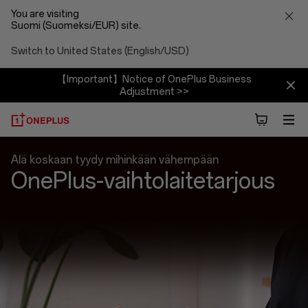
You are visiting
Suomi (Suomeksi/EUR) site.
Switch to United States (English/USD)
【Important】Notice of OnePlus Business
Adjustment >>
Vaihto
Älä koskaan tyydy mihinkään vähempään
OnePlus-vaihtolaitetarjous