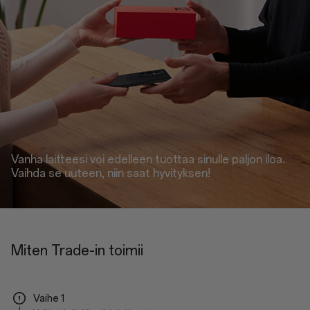
Vanha laitteesi voi edelleen tuottaa sinulle paljon iloa.
Vaihda se uuteen, niin saat hyvityksen!
Miten Trade-in toimii
Vaihe 1