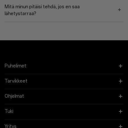
Mitä minun pitäisi tehdä, jos en saa
lähetystarraa?
Puhelimet
OnePlus 15
Tarvikkeet
OnePlus 13
Tabletti
Ohjelmat
OnePlus 13R
Puettavat
Linkitä OnePlus-laitteesi
Tuki
OnePlus Nord 5
Ääni
Alennusohjelma
Shopping FAQs
Yritys