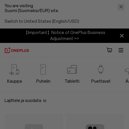
You are visiting
Suomi (Suomeksi/EUR) site.
Switch to United States (English/USD)
【Important】Notice of OnePlus Business
Adjustment >>
OnePlus
Cases
Kauppa
Puhelin
Tabletti
Puettavat
Ä
Protection
Lajittele ja suodata
Store