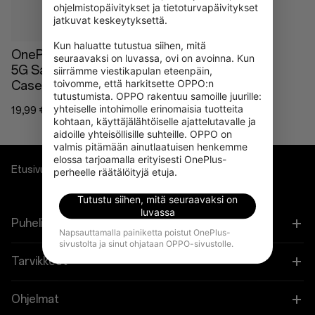
ohjelmistopäivitykset ja tietoturvapäivitykset 
jatkuvat keskeytyksettä.

Kun haluatte tutustua siihen, mitä 
OnePlus Nord CE4 Lite
seuraavaksi on luvassa, ovi on avoinna. Kun 
5G Sandstone Bumper
siirrämme viestikapulan eteenpäin, 
toivomme, että harkitsette OPPO:n 
Case
tutustumista. OPPO rakentuu samoille juurille: 
yhteiselle intohimolle erinomaisia tuotteita 
19,99 €
kohtaan, käyttäjälähtöiselle ajattelutavalle ja 
aidoille yhteisöllisille suhteille. OPPO on 
valmis pitämään ainutlaatuisen henkemme 
elossa tarjoamalla erityisesti OnePlus-
Etusivu
Cases & Protection
perheelle räätälöityjä etuja.
Tutustu siihen, mitä seuraavaksi on
luvassa
Puhelimet
Napsauttamalla painiketta poistut OnePlus-
sivustolta ja sinut ohjataan OPPO-sivustolle.
OnePlus 15
Tarvikkeet
OnePlus 13
Tabletti
Ohjelmat