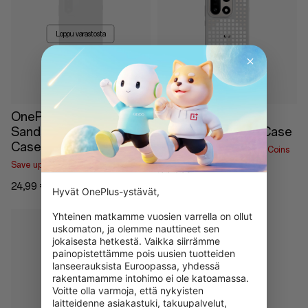
Loppu varastosta
OnePlus 15R
OnePlus 15 Hole-
Sandstone Magnetic
Pattern Magnetic Case
Case
Save up to 2,00 € With RedCoins
Save up to 1,25 € With RedCoins
39,99 €
24,99 €
Hyvät OnePlus-ystävät,

Yhteinen matkamme vuosien varrella on ollut 
uskomaton, ja olemme nauttineet sen 
jokaisesta hetkestä. Vaikka siirrämme 
painopistettämme pois uusien tuotteiden 
lanseerauksista Euroopassa, yhdessä 
rakentamamme intohimo ei ole katoamassa. 
Loppu varastosta
Voitte olla varmoja, että nykyisten 
laitteidenne asiakastuki, takuupalvelut, 