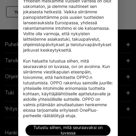
Yhteinen matkamme vuosien varrella on ollut 
uskomaton, ja olemme nauttineet sen 
jokaisesta hetkestä. Vaikka siirrämme 
Yes
No
painopistettämme pois uusien tuotteiden 
lanseerauksista Euroopassa, yhdessä 
rakentamamme intohimo ei ole katoamassa. 
Voitte olla varmoja, että nykyisten 
laitteidenne asiakastuki, takuupalvelut, 
Puhelimet
ohjelmistopäivitykset ja tietoturvapäivitykset 
jatkuvat keskeytyksettä.

OnePlus 15
Tarvikkeet
Kun haluatte tutustua siihen, mitä 
seuraavaksi on luvassa, ovi on avoinna. Kun 
siirrämme viestikapulan eteenpäin, 
OnePlus 13
Tabletti
Ohjelmat
toivomme, että harkitsette OPPO:n 
tutustumista. OPPO rakentuu samoille juurille: 
OnePlus 13R
yhteiselle intohimolle erinomaisia tuotteita 
Puettavat
Linkitä OnePlus-laitteesi
Tuki
kohtaan, käyttäjälähtöiselle ajattelutavalle ja 
aidoille yhteisöllisille suhteille. OPPO on 
OnePlus Nord 5
Ääni
valmis pitämään ainutlaatuisen henkemme 
Alennusohjelma
Shopping FAQs
Yritys
elossa tarjoamalla erityisesti OnePlus-
perheelle räätälöityjä etuja.
OnePlus Nord CE5
Suojakuoret
Kumppaniohjelma
Software Upgrade
Tietoja OnePlusista
Tutustu siihen, mitä seuraavaksi on
Laturit & Johdot
Hanki tukea OnePlusilta
luvassa
OnePlus-vaihtolaitetarjous