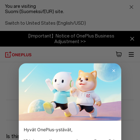
You are visiting
Suomi (Suomeksi/EUR) site.
Switch to United States (English/USD)
【Important】Notice of OnePlus Business
Adjustment >>
Hyvät OnePlus-ystävät,

Is this answer helpful?