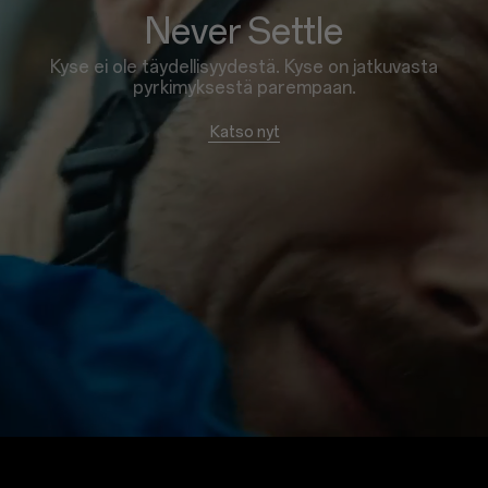
Never Settle
Kyse ei ole täydellisyydestä. Kyse on jatkuvasta
pyrkimyksestä parempaan.
Katso nyt