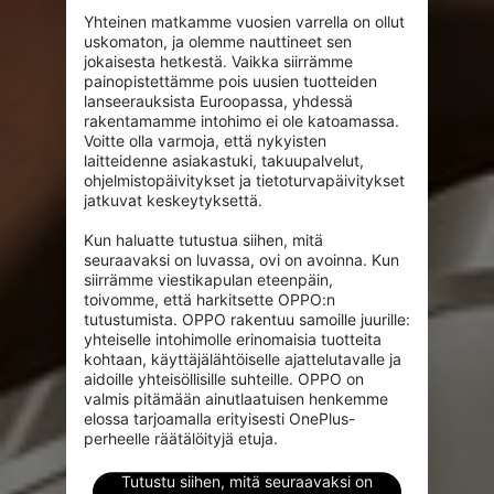
Yhteinen matkamme vuosien varrella on ollut 
uskomaton, ja olemme nauttineet sen 
jokaisesta hetkestä. Vaikka siirrämme 
painopistettämme pois uusien tuotteiden 
lanseerauksista Euroopassa, yhdessä 
rakentamamme intohimo ei ole katoamassa. 
Voitte olla varmoja, että nykyisten 
laitteidenne asiakastuki, takuupalvelut, 
ohjelmistopäivitykset ja tietoturvapäivitykset 
jatkuvat keskeytyksettä.

Kun haluatte tutustua siihen, mitä 
seuraavaksi on luvassa, ovi on avoinna. Kun 
siirrämme viestikapulan eteenpäin, 
toivomme, että harkitsette OPPO:n 
tutustumista. OPPO rakentuu samoille juurille: 
yhteiselle intohimolle erinomaisia tuotteita 
kohtaan, käyttäjälähtöiselle ajattelutavalle ja 
aidoille yhteisöllisille suhteille. OPPO on 
valmis pitämään ainutlaatuisen henkemme 
elossa tarjoamalla erityisesti OnePlus-
perheelle räätälöityjä etuja.
Tutustu siihen, mitä seuraavaksi on