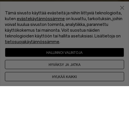
Tämä sivusto käyttää evästeitä ja niihin liittyviä teknologioita,
kuten
evästekäytännössämme
on kuvattu, tarkoituksiin, joihin
voivat kuulua sivuston toiminta, analytiikka, parannettu
käyttökokemus tai mainonta. Voit suostua näiden
teknologioiden käyttöön tai hallita asetuksiasi. Lisätietoja on
tietosuojakäytännössämme
.
HALLINNOI VALINTOJA
HYVÄKSY JA JATKA
HYLKÄÄ KAIKKI
Ota yhteyttä
9 am - 6 pm, EET, Maanantaista Perjantaihin, ei voimassa
arkipyhien aikana
+358 2480 91175
9 am - 6 pm, EET, Maanantaista Perjantaihin, ei voimassa
arkipyhien aikana