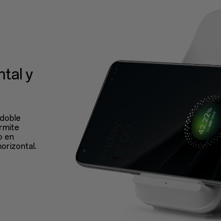
tal y
 doble
rmite
o en
orizontal.