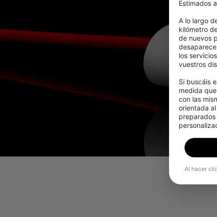
Estimados a
A lo largo d
kilómetro d
de nuevos p
desaparecer
los servicio
vuestros dis
Si buscáis e
medida que 
con las mis
orientada al
preparados p
personalizad
Al hacer cli