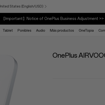
United States (English/USD)
【Important】Notice of OnePlus Business Adjustment >>
Tablet
Ponibles
Audio
Más productos
OneTopia
Com
OnePlus AIRVOOC
Color