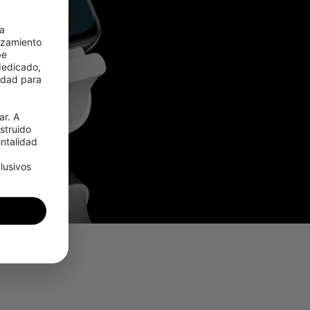
a 
zamiento 
e 
edicado, 
idad para 
r. A 
truido 
talidad 
usivos 