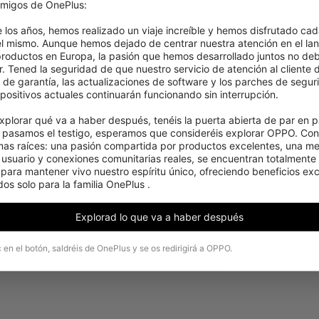
migos de OnePlus:

e los años, hemos realizado un viaje increíble y hemos disfrutado cad
el mismo. Aunque hemos dejado de centrar nuestra atención en el lan
roductos en Europa, la pasión que hemos desarrollado juntos no deb
. Tened la seguridad de que nuestro servicio de atención al cliente d
s de garantía, las actualizaciones de software y los parches de segur
positivos actuales continuarán funcionando sin interrupción.

xplorar qué va a haber después, tenéis la puerta abierta de par en pa
pasamos el testigo, esperamos que consideréis explorar OPPO. Cons
mas raíces: una pasión compartida por productos excelentes, una men
 usuario y conexiones comunitarias reales, se encuentran totalmente 
ara mantener vivo nuestro espíritu único, ofreciendo beneficios excl
os solo para la familia OnePlus .
Explorad lo que va a haber después
c en el botón, saldréis de OnePlus y se os redirigirá a OPPO.