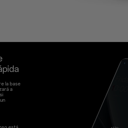
e
ápida
re la base
zará a
si
 un
oso está