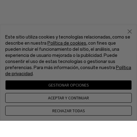
Este sitio utiliza cookies y tecnologías relacionadas, como se
describe en nuestra
Política de cookies
, con fines que
pueden incluir el funcionamiento del sitio, el análisis, una
experiencia de usuario mejorada o la publicidad. Puede
consentir el uso de estas tecnologías o gestionar sus
preferencias. Para más información, consulte nuestra
Política
de privacidad
.
GESTIONAR OPCIONES
ACEPTAR Y CONTINUAR
RECHAZAR TODAS
Contacto
CET 8 a.m. - 5 p.m, Mon to Fri,Except public holidays