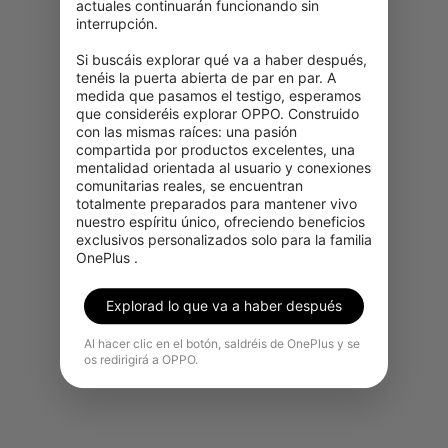
actuales continuarán funcionando sin 
interrupción.

Si buscáis explorar qué va a haber después, 
tenéis la puerta abierta de par en par. A 
medida que pasamos el testigo, esperamos 
que consideréis explorar OPPO. Construido 
con las mismas raíces: una pasión 
compartida por productos excelentes, una 
Lo sentimos, este producto no
mentalidad orientada al usuario y conexiones 
está disponible temporalmente
comunitarias reales, se encuentran 
totalmente preparados para mantener vivo 
para su adquisición en tu región.
nuestro espíritu único, ofreciendo beneficios 
exclusivos personalizados solo para la familia 
Ver más productos
OnePlus .
Explorad lo que va a haber después
Al hacer clic en el botón, saldréis de OnePlus y se
os redirigirá a OPPO.