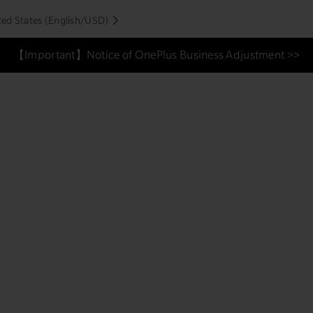
ted States (English/USD)
【Important】Notice of OnePlus Business Adjustment >>