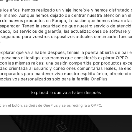
back to earth.
de los años, hemos realizado un viaje increíble y hemos disfrutado 
el mismo. Aunque hemos dejado de centrar nuestra atención en el 
 de nuevos productos en Europa, la pasión que hemos desarrollad
aparecer. Tened la seguridad de que nuestro servicio de atención
cado, los servicios de garantía, las actualizaciones de software y l
seguridad para vuestros dispositivos actuales continuarán funcio
.

explorar qué va a haber después, tenéis la puerta abierta de par en
pasamos el testigo, esperamos que consideréis explorar OPPO. 
con las mismas raíces: una pasión compartida por productos excel
dad orientada al usuario y conexiones comunitarias reales, se enc
preparados para mantener vivo nuestro espíritu único, ofreciendo 
exclusivos personalizados solo para la familia OnePlus .
Explorad lo que va a haber después
ic en el botón, saldréis de OnePlus y se os redirigirá a OPPO.