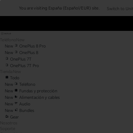
You are visiting
España (Español/EUR) site.
Switch to Uni
Teléfono
New
New
OnePlus 8 Pro
New
OnePlus 8
OnePlus 7T
OnePlus 7T Pro
Tienda
New
Todo
New
Teléfono
New
Fundas y protección
New
Alimentación y cables
New
Audio
New
Bundles
Gear
Nosotros
Soporte