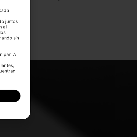
cada 
o juntos 
 al 
os 
nando sin 
 par. A 
entes, 
uentran 