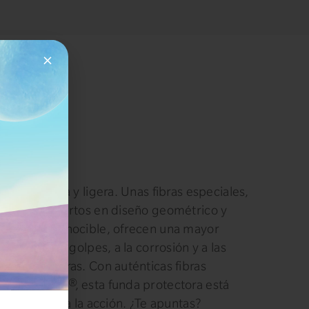
arbon
ible, robusta y ligera. Unas fibras especiales,
idas por expertos en diseño geométrico y
ilmente reconocible, ofrecen una mayor
stencia a los golpes, a la corrosión y a las
s temperaturas. Con auténticas fibras
ont™ Kevlar®, esta funda protectora está
a para pasar a la acción. ¿Te apuntas?