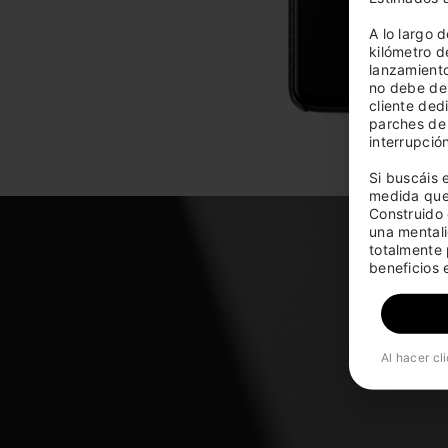
A lo largo 
kilómetro d
lanzamiento
no debe des
cliente dedi
parches de 
interrupción
Si buscáis 
medida que 
Construido 
una mentali
totalmente 
beneficios 
Al hacer cl