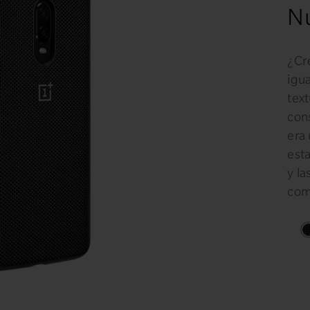
Nu
¿Cr
igu
tex
con
era 
est
y la
com