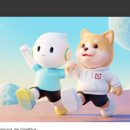
K
Flex
tej
fác
resi
alta
DuP
list
Oops, the spaceship just got lost! We are trying to get it
amigos de OnePlus:
