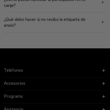
canje?
¿Qué debo hacer si no recibo la etiqueta de
envío?
Teléfonos
OnePlus 15
Accesorios
OnePlus 15R
Tableta
Programs
OnePlus 13
Ponibles
Vincular tus dispositivos OnePlus
Asistencia