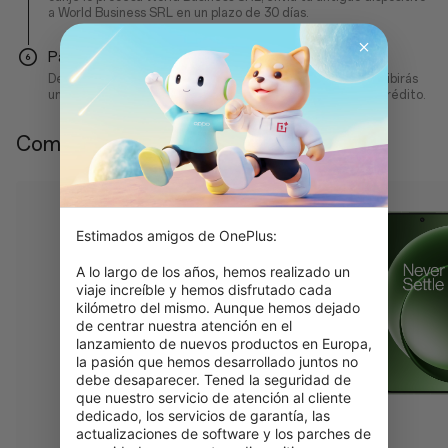
a World Business SRL en un plazo de 30 días.
Paso 6
Después de que se inspeccione tu dispositivo antiguo, recibirás
un correo electrónico confirmando su valor y recibirás el crédito.
Compra con canje
Estimados amigos de OnePlus:

A lo largo de los años, hemos realizado un 
viaje increíble y hemos disfrutado cada 
kilómetro del mismo. Aunque hemos dejado 
de centrar nuestra atención en el 
lanzamiento de nuevos productos en Europa, 
la pasión que hemos desarrollado juntos no 
debe desaparecer. Tened la seguridad de 
que nuestro servicio de atención al cliente 
dedicado, los servicios de garantía, las 
actualizaciones de software y los parches de 