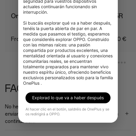
seguridad para vuestros dispositivos 
actuales continuarán funcionando sin 
interrupción.

OnePlus 15
OnePlus 15R
Si buscáis explorar qué va a haber después, 
tenéis la puerta abierta de par en par. A 
medida que pasamos el testigo, esperamos 
From 979,00 €
From 729,00 €
que consideréis explorar OPPO. Construido 
con las mismas raíces: una pasión 
compartida por productos excelentes, una 
mentalidad orientada al usuario y conexiones 
comunitarias reales, se encuentran 
totalmente preparados para mantener vivo 
nuestro espíritu único, ofreciendo beneficios 
exclusivos personalizados solo para la familia 
OnePlus .
FAQ
Explorad lo que va a haber después
No he recibido ninguna información después de
Al hacer clic en el botón, saldréis de OnePlus y se
enviar el contrato/dispositivo. ¿Qué debo hacer a
os redirigirá a OPPO.
continuación?