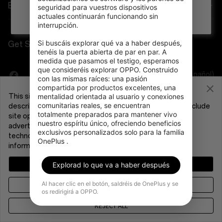
Cables
Programa de descuentos
Preguntas frecuentes sobre compras
Empresa
seguridad para vuestros dispositivos 
trying to get it back to earth.
actuales continuarán funcionando sin 
OnePlus Nord 3 5G
interrupción.

Bundles
Programa de referencia
Actualización de software
Sobre OnePlus
Si buscáis explorar qué va a haber después, 
Get Support From OnePlus
OnePlus Nord CE 3 Lite 5G
Lifestyle
Programa de afiliación
tenéis la puerta abierta de par en par. A 
Servicio de reparación
Comunidad
medida que pasamos el testigo, esperamos 
que consideréis explorar OPPO. Construido 
Tablet
España (Español)
Manuales del usuario
con las mismas raíces: una pasión 
Red Cable Club
compartida por productos excelentes, una 
mentalidad orientada al usuario y conexiones 
This site uses cookies and related technologies, as
Wearables
Ponte en Contacto
OnePlus Store App
comunitarias reales, se encuentran 
described in our
Cookie Policy
, for purposes that may include
totalmente preparados para mantener vivo 
site operation, analytics, enhanced user experience, or
nuestro espíritu único, ofreciendo beneficios 
advertising. You may consent to our use of these
OxygenOS
exclusivos personalizados solo para la familia 
technologies or manage your preferences. For more
OnePlus .
Política de privacidad
User Agreement
information, please see our
Privacy Policy
.
Careers
Condiciones de venta
Security Response Center (OneSRC)
MANAGE CHOICES
Cookies
Explorad lo que va a haber después
© 2013 - 2024 OnePlus. All Rights Reserved.
Sostenibilidad
Al hacer clic en el botón, saldréis de OnePlus y se
AGREE & PROCEED
os redirigirá a OPPO.
Prensa
REJECT ALL