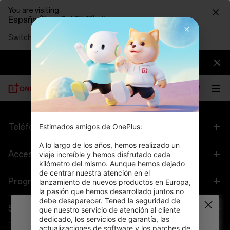
You are visiting
España (Español/EUR) site.
Switch to United States (English/USD)
【Important】Notice of OnePlus Business
Adjustment >>
Estimados amigos de OnePlus:

Teléfono
A lo largo de los años, hemos realizado un 
OnePlus 12
Accesorios
viaje increíble y hemos disfrutado cada 
kilómetro del mismo. Aunque hemos dejado 
de centrar nuestra atención en el 
OnePlus 12R
Audio
Programas
lanzamiento de nuevos productos en Europa, 
la pasión que hemos desarrollado juntos no 
debe desaparecer. Tened la seguridad de 
OnePlus Open
Fundas y protección
Vincular tus dispositivos OnePlus
Soporte
que nuestro servicio de atención al cliente 
dedicado, los servicios de garantía, las 
Oops, the spaceship just got lost! We are
actualizaciones de software y los parches de 
OnePlus 11 5G