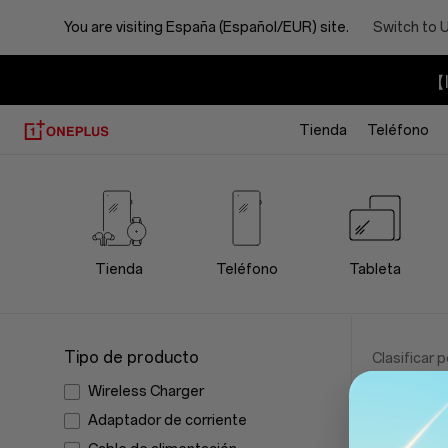
You are visiting
España (Español/EUR) site.
Switch to 
【I
Tienda
Teléfono
OnePlus
Power
Cables
Tienda
Teléfono
Tableta
Store
Tipo de producto
Clasificar p
Wireless Charger
Adaptador de corriente