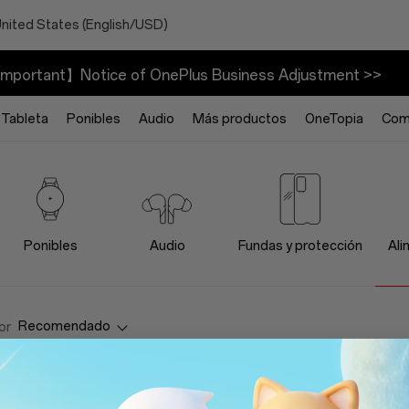
United States (English/USD)
mportant】Notice of OnePlus Business Adjustment >>
Tableta
Ponibles
Audio
Más productos
OneTopia
Com
Ponibles
Audio
Fundas y protección
Ali
Recomendado
or