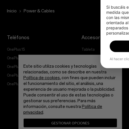
Si buscáis e
Inicio
Power & Cables
medida que 
con las mis
orientada al
preparados p
personalizad
Teléfonos
Accesorios
OnePlus 15
Tableta
OnePlus 15R
Ponibles
Al hacer cli
Este sitio utiliza cookies y tecnologías
OnePlus 13
Audio
relacionadas, como se describe en nuestra
OnePlus Nord 5
Fundas y protección
Política de cookies
, con fines que pueden incluir
el funcionamiento del sitio, el análisis, una
OnePlus Nord CE5
Alimentación y cables
experiencia de usuario mejorada o la publicidad.
Manojos
Puede consentir el uso de estas tecnologías o
gestionar sus preferencias. Para más
Lifestyle
información, consulte nuestra
Política de
privacidad
.
GESTIONAR OPCIONES