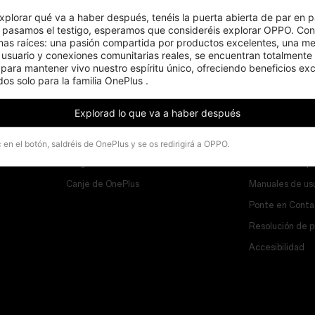
xplorar qué va a haber después, tenéis la puerta abierta de par en pa
pasamos el testigo, esperamos que consideréis explorar OPPO. Cons
mas raíces: una pasión compartida por productos excelentes, una men
 usuario y conexiones comunitarias reales, se encuentran totalmente 
ara mantener vivo nuestro espíritu único, ofreciendo beneficios excl
os solo para la familia OnePlus .
Programs
Asistencia
Explorad lo que va a haber después
Vincular tus dispositivos OnePlus
Preguntas frec
Programa de descuentos
Actualización d
c en el botón, saldréis de OnePlus y se os redirigirá a OPPO.
Programa de afiliados
Servicio de rep
Canje de OnePlus
Manuales de us
Ponte en Conta
Resolución de 
Accesibilidad