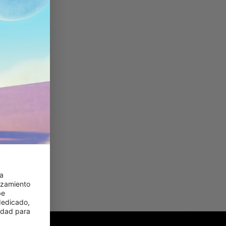
a 
zamiento 
e 
edicado, 
idad para 