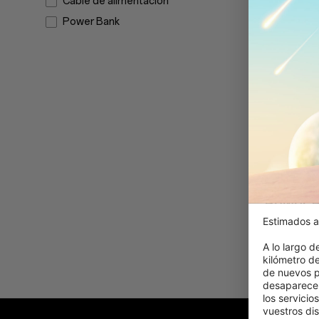
Cable de alimentación
Power Bank
OnePlus
Power 
Estimados a
69,99 
A lo largo d
kilómetro d
de nuevos p
desaparecer
los servicio
vuestros dis