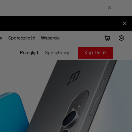
a
Społeczność
Wsparcie
Kup teraz
Przegląd
Specyfikacje