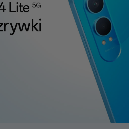
4 Lite
5G
zrywki