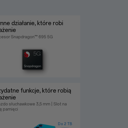
nne działanie, które robi
ażenie
cesor Snapdragon™ 695 5G
ydatne funkcje, które robią
ażenie
azdo słuchawkowe 3,5 mm | Slot na
ę pamięci
Do 2 TB