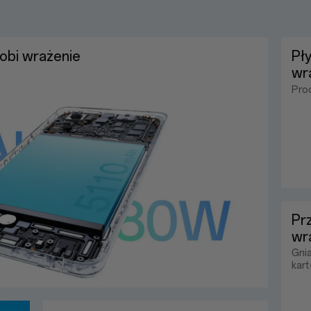
 robi wrażenie
Pły
wr
Pro
Prz
wr
Gni
kart