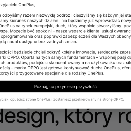
zyjaciele OnePlus,

ta odbyliśmy razem niezwykłą podróż i cieszyliśmy się każdym jej eta
amy kierunek naszych działań i nie będziemy już wprowadzać nowy
nePlus na rynek europejski, duch, który wspólnie stworzyliśmy, pozo
sze. Możecie być spokojni – nasze wsparcie klienta, usługi gwarancy
e oprogramowania oraz poprawki zabezpieczeń dla Waszych obecny
dą nadal dostępne bez żadnych zmian.

yszłości będziecie chcieli odkryć kolejne innowacje, serdecznie zapr
rki OPPO. Oparta na tych samych fundamentach – wspólnej pasji do
ch produktów, podejściu skoncentrowanym na użytkowniku oraz silne
ością – marka OPPO jest gotowa kontynuować ducha OnePlus, oferu
orzyści przygotowane specjalnie dla rodziny OnePlus.
Poznaj, co przyniesie przyszłość
zycisk, opuścisz stronę OnePlus i zostaniesz przekierowany na stronę OPPO.
esign, który r