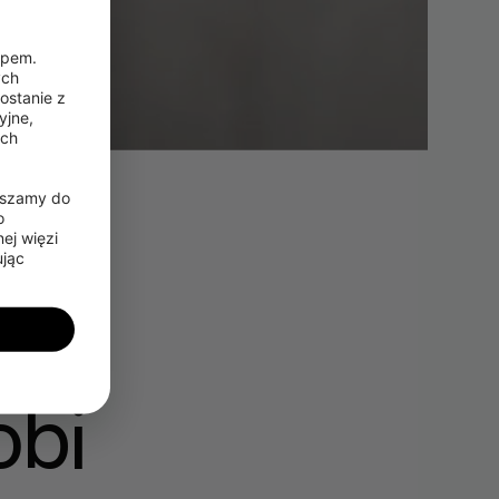
pem. 
ch 
stanie z 
jne, 
ch 
aszamy do 
 
j więzi 
jąc 
obi