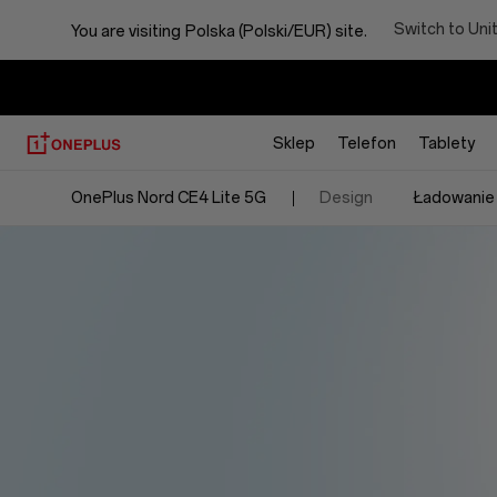
OnePlus
Switch to Uni
You are visiting
Polska (Polski/EUR) site.
Nord
CE4
Sklep
Telefon
Tablety
Lite
OnePlus Nord CE4 Lite 5G
Design
Ładowanie
5G