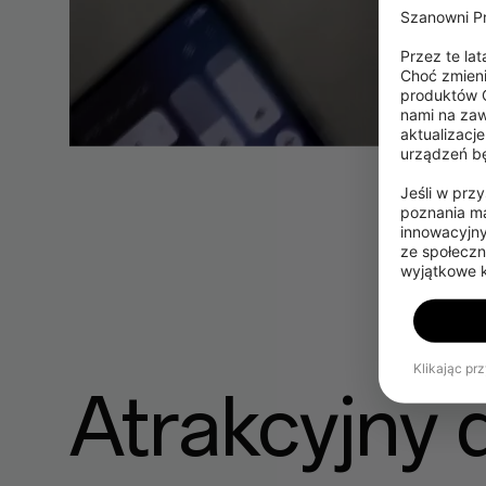
Szanowni Pr
Przez te la
Choć zmieni
produktów O
nami na zaw
aktualizacj
urządzeń bę
Jeśli w prz
poznania ma
innowacyjny
ze społeczn
wyjątkowe k
Klikając pr
Atrakcyjny d