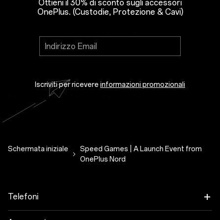
Ottieni il 30% di sconto sugli accessori
OnePlus. (Custodie, Protezione & Cavi)
Iscriviti per ricevere
informazioni promozionali
Subscribe to receive news, promotions and
recommendations about OnePlus products
and services from OnePlus, its agencies and
partners.
Close
Schermata iniziale
Speed Games | A Launch Event from
OnePlus Nord
Telefoni