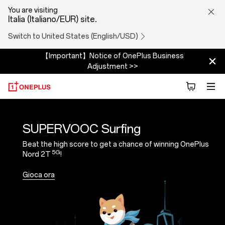
Speed
You are visiting
Italia (Italiano/EUR) site.
Games
Switch to United States (English/USD)
|
【Important】Notice of OnePlus Business
Adjustment >>
A
Launch
Event
SUPERVOOC Surfing
Beat the high score to get a chance of winning OnePlus
from
5G
Nord 2T
!
OnePlus
Gioca ora
Nord