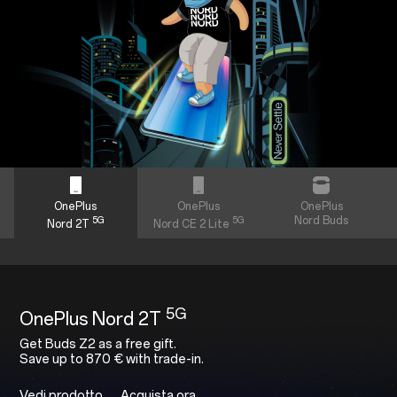
OnePlus
OnePlus
OnePlus
5G
5G
Nord Buds
Nord 2T
Nord CE 2 Lite
5G
OnePlus Nord 2T
Get Buds Z2 as a free gift.
Save up to 870 € with trade-in.
Vedi prodotto
Acquista ora