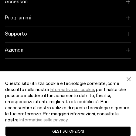
OnePlus 12
Accessori
OnePlus 12R
Tablet
Programmi
OnePlus Open
Indossabili
Collega i tuoi dispositivi OnePlus
Supporto
OnePlus Nord 4
Audio
Education Program
Domande frequenti sugli acquisti
Azienda
OnePlus Nord 3 5G
Custodie e protezione
Programma referral
Aggiornamento software
Informazioni su OnePlus
Ottenere assistenza da OnePlus
OnePlus Nord CE4 Lite 5G
Cavi di alimentazione
Programma Affiliati
Servizio di riparazione
Community
Questo sito utilizza cookie e tecnologie correlate, come
descritto nella nostra
Informativa sui cookie
, per finalità che
OnePlus Nord CE 3 Lite 5G
bundles
Italia (Italiano)
Manuali utente
Red Cable Club
possono includere il funzionamento del sito, l'analisi,
un'esperienza utente migliorata o la pubblicità. Puoi
Stile di vita
acconsentire al nostro utilizzo di queste tecnologie o gestire
Contattaci
Store app OnePlus
le tue preferenze. Per maggiori informazioni, consulta la
nostra
Informativa sulla privacy
.
Parental Control
OxygenOS
GESTISCI OPZIONI
Informativa sulla privacy
Contratto utente