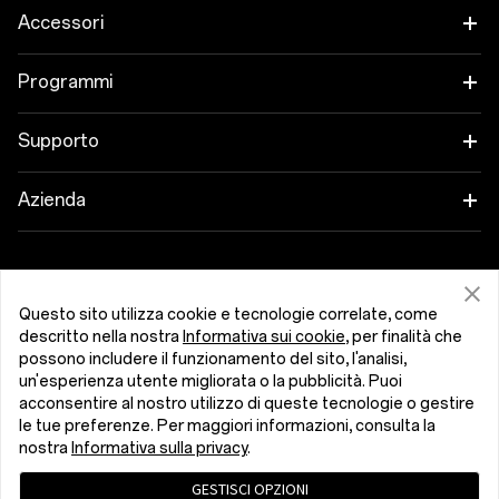
OnePlus 15
Accessori
OnePlus 15R
Tablet
Programmi
OnePlus 13
Indossabili
Collega i tuoi dispositivi OnePlus
Supporto
OnePlus Nord 5
Audio
Programma sconto
Domande frequenti sugli acquisti
Azienda
OnePlus Nord CE5
Custodie e protezione
Programma Affiliati
Aggiornamento software
Informazioni su OnePlus
Cavi di alimentazione
Ottenere assistenza da OnePlus
Permuta OnePlus
Servizio di riparazione
Community
Questo sito utilizza cookie e tecnologie correlate, come
bundles
descritto nella nostra
Informativa sui cookie
, per finalità che
Manuali utente
Italia (Italiano)
possono includere il funzionamento del sito, l'analisi,
Red Cable Club
un'esperienza utente migliorata o la pubblicità. Puoi
Stile di vita
Contatti
acconsentire al nostro utilizzo di queste tecnologie o gestire
Store app OnePlus
le tue preferenze. Per maggiori informazioni, consulta la
nostra
Informativa sulla privacy
.
Risoluzione dei problemi
OxygenOS
GESTISCI OPZIONI
Informativa sulla privacy
Contratto utente