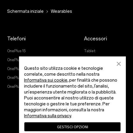
Schermata iniziale
Wearables
Telefoni
Accessori
OnePlus 15
Tablet
OnePlus 15R
Indossabili
Questo sito utilizza cookie e tecnologie
OnePlus 13
Audio
correlate, come descritto nella nostra
OnePlus Nord 5
Custodie e protezione
Informativa sui cookie
, per finalità che possono
includere il funzionamento del sito, l'analisi,
OnePlus Nord CE5
Cavi di alimentazione
un'esperienza utente migliorata o la pubblicità.
bundles
Puoi acconsentire al nostro utilizzo di queste
tecnologie o gestire le tue preferenze. Per
Stile di vita
maggiori informazioni, consulta la nostra
Informativa sulla privacy
.
GESTISCI OPZIONI