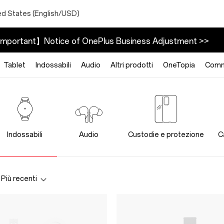
ed States (English/USD)
mportant】Notice of OnePlus Business Adjustment >>
Tablet
Indossabili
Audio
Altri prodotti
OneTopia
Comm
Indossabili
Audio
Custodie e protezione
C
Più recenti