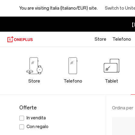
You are visiting
Italia (Italiano/EUR) site.
Switch to Unit
【I
Store
Telefono
OnePlus
Wearables
Store
Store
Telefono
Tablet
Offerte
Ordina per
In vendita
Con regalo