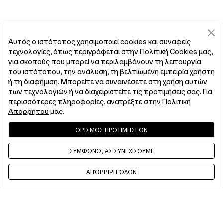
Αυτός ο ιστότοπος χρησιμοποιεί cookies και συναφείς
τεχνολογίες, όπως περιγράφεται στην
Πολιτική Cookies
μας,
για σκοπούς που μπορεί να περιλαμβάνουν τη λειτουργία
του ιστότοπου, την ανάλυση, τη βελτιωμένη εμπειρία χρήστη
ή τη διαφήμιση. Μπορείτε να συναινέσετε στη χρήση αυτών
των τεχνολογιών ή να διαχειριστείτε τις προτιμήσεις σας. Για
περισσότερες πληροφορίες, ανατρέξτε στην
Πολιτική
Απορρήτου
μας.
ΟΡΙΣΜΟΣ ΠΡΟΤΙΜΗΣΕΩΝ
ΣΥΜΦΩΝΩ, ΑΣ ΣΥΝΕΧΙΣΟΥΜΕ
ΑΠΌΡΡΙΨΗ ΌΛΩΝ
Contact us
EET 10 a.m. - 7 p.m., Mon to Fri,Except public holidays