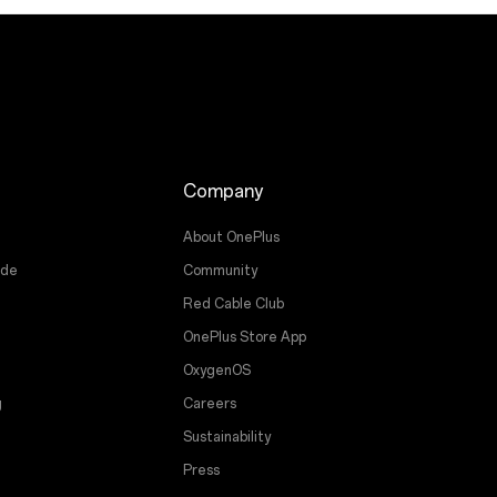
Company
About OnePlus
ade
Community
Red Cable Club
OnePlus Store App
OxygenOS
g
Careers
Sustainability
Press