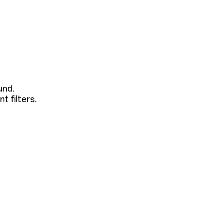
und.
t filters.