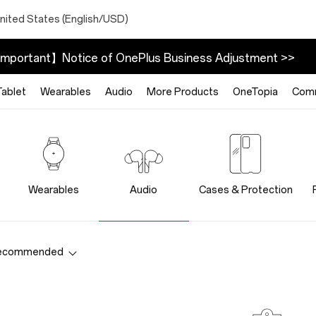
nited States (English/USD)
mportant】Notice of OnePlus Business Adjustment >>
Tablet
Wearables
Audio
More Products
OneTopia
Com
Wearables
Audio
Cases & Protection
ecommended