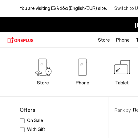
You are visiting
Ελλάδα (English/EUR) site.
Switch to U
【I
Store
Phone
OnePlus
Audio
Store
Store
Phone
Tablet
Offers
R
Rank by
On Sale
With Gift