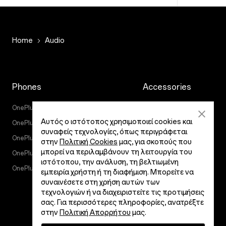
Home
Audio
Phones
Accessories
OnePlus 15
Tablet
Αυτός ο ιστότοπος χρησιμοποιεί cookies και
OnePlus 15R
Wearables
συναφείς τεχνολογίες, όπως περιγράφεται
OnePlus 13
Audio
στην
Πολιτική Cookies
μας, για σκοπούς που
μπορεί να περιλαμβάνουν τη λειτουργία του
OnePlus Nord 5
Cases & Protection
ιστότοπου, την ανάλυση, τη βελτιωμένη
OnePlus Nord CE5
Power & Cables
εμπειρία χρήστη ή τη διαφήμιση. Μπορείτε να
συναινέσετε στη χρήση αυτών των
Bundles
τεχνολογιών ή να διαχειριστείτε τις προτιμήσεις
Lifestyle
σας. Για περισσότερες πληροφορίες, ανατρέξτε
στην
Πολιτική Απορρήτου
μας.