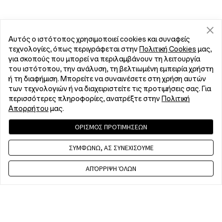
Αυτός ο ιστότοπος χρησιμοποιεί cookies και συναφείς
τεχνολογίες, όπως περιγράφεται στην
Πολιτική Cookies
μας,
για σκοπούς που μπορεί να περιλαμβάνουν τη λειτουργία
του ιστότοπου, την ανάλυση, τη βελτιωμένη εμπειρία χρήστη
ή τη διαφήμιση. Μπορείτε να συναινέσετε στη χρήση αυτών
των τεχνολογιών ή να διαχειριστείτε τις προτιμήσεις σας. Για
περισσότερες πληροφορίες, ανατρέξτε στην
Πολιτική
Απορρήτου
μας.
ΟΡΙΣΜΟΣ ΠΡΟΤΙΜΗΣΕΩΝ
ΣΥΜΦΩΝΩ, ΑΣ ΣΥΝΕΧΙΣΟΥΜΕ
ΑΠΌΡΡΙΨΗ ΌΛΩΝ
Contact us
EET 10 a.m. - 7 p.m., Mon to Fri,Except public holidays