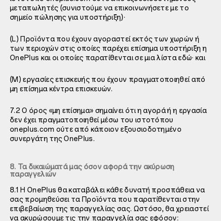
μεταπωλητές (συνιστούμε να επικοινωνήσετε με το
σημείο πώλησης για υποστήριξη)·
(L) Προϊόντα που έχουν αγοραστεί εκτός των χωρών ή
των περιοχών στις οποίες παρέχει επίσημα υποστήριξη η
OnePlus και οι οποίες παρατίθενται σε μια λίστα εδώ· και
(M) εργασίες επισκευής που έχουν πραγματοποιηθεί από
μη επίσημα κέντρα επισκευών.
7.2 Ο όρος «μη επίσημα» σημαίνει ότι η αγορά ή η εργασία
δεν έχει πραγματοποιηθεί μέσω του ιστοτόπου
oneplus.com ούτε από κάποιον εξουσιοδοτημένο
συνεργάτη της OnePlus.
8. Τα δικαιώματά μας όσον αφορά την ακύρωση
παραγγελιών
8.1 Η OnePlus θα καταβάλει κάθε δυνατή προσπάθεια να
σας προμηθεύσει τα Προϊόντα που παρατίθενται στην
επιβεβαίωση της παραγγελίας σας. Ωστόσο, θα χρειαστεί
να ακυρώσουμε τις την παραγγελία σας εφόσον: