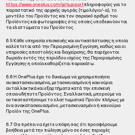
https://www.oneplus.com/gr/support
πληροφορίες για το
παραστατικό της αρχικής αγοράς (τιμολόγιο/-α), το
μοντέλο του Προϊόντος και τον σειριακό αριθμό του
Προϊόντος και φωτογραφίες στις οποίες υποδεικνύονται
τα ελαττώματα του Προϊόντος.
6.5 Κάθε υπηρεσία επισκευής και αντικατάστασης η οποία
καλύπτεται από την Περιορισμένη Εγγύηση, καθώς και οι
υπηρεσίες αποστολής και διαχείρισης, θα παρέχονται
δωρεάν εντός της περιόδου ισχύος της Περιορισμένης
Εγγύησης η οποία καθορίζεται παρακάτω.
6.6 Η OnePlus έχει το δικαίωμα να χρησιμοποιήσει
ανακατασκευασμένα, μετασκευασμένα ή καινούρια
ανταλλακτικά και εξαρτήματα κατά την επισκευή
οποιουδήποτε Προϊόντος. Εναλλακτικά, μπορούμε να
αντικαταστήσουμε το ελαττωματικό Προϊόν πλήρως με
ένα ανακατασκευασμένο, μετασκευασμένο ή καινούριο
Προϊόν της OnePlus.
6.7 Θα πρέπει να έχετε υπόψη σας ότι προσφέρουμε
βοήθεια μετά την πώληση μόνο σε όσες περιοχές