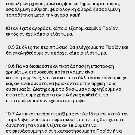
εσφαλμένη χρήση, αμέλεια, φυσική ζημιά, παραποίηση,
εσφαλμένη ρύθμιση, φυσιολογική φθορά ή εσφαλμένη
τοποθέτηση μετά την αγορά· και/ή
(B) αν έχετε αγοράσει κάποιο εξατομικευμένο Προϊόν,
εκτός αν έχει κάποιο ελάττωμα.
10.5 Σε όλες τις περιπτώσεις, θα ελέγχουμε το Προϊόν και
θα επαληθεύουμε αν υπάρχει κάποιο ελάττωμα.
10.6 Για να δικαιούστε αντικατάσταση ή επιστροφή
χρημάτων, οι συσκευές πρέπει να μην είναι
κατεστραμμένες, να είναι κατά τα άλλα «σαν καινούριες»
και, αν είναι δυνατό, να βρίσκονται στην αρχική τους
συσκευασία. Διατηρούμε το δικαίωμα να αρνηθούμε να
επιστρέψουμε χρήματα αν ευλόγως κριθεί ότι το
επιστραφέν προϊόν έχει καταστραφεί.
10.7 Αν επικοινωνήσετε μαζί μας εντός 15 ημερών από την
παραλαβή ενός ελαττωματικού Προϊόντος, θα έχετε τη
δυνατότητα να επιλέξετε αν επιθυμείτε να
επισκευάσουμε ή να αντικαταστήσουμε το Προϊόν ή να