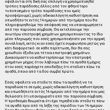
οφείλονται στη δική σας επιλογή να χρησιμοποιηθεί
τρόπος παράδοσης άλλος από τον φθηνότερο
τυποποιημένο τρόπο παράδοσης που εμείς
προσφέρουμε), χωρίς αδικαιολόγητη καθυστέρηση και
οπωσδήποτε εντός 14 ημερών από την ημέρα που θα
πληροφορηθούμε την απόφασή σας να υπαναχωρήσετε
από την παρούσα σύμβαση. Θα εκτελέσουμε την
ανωτέρω επιστροφή χρημάτων χρησιμοποιώντας το ίδιο
μέσο πληρωμής που εσείς χρησιμοποιήσατε για την αρχική
συναλλαγή, εκτός κι αν εσείς έχετε συμφωνήσει ρητώς για
κάτι διαφορετικό· σε κάθε περίπτωση, δεν θα σας
χρεωθούν έξοδα για τέτοια επιστροφή χρημάτων.
Δικαιούμαστε να καθυστερήσουμε την επιστροφή
χρημάτων μέχρις ότου λάβουμε πίσω τα αγαθά ή μέχρις
ότου εσείς παράσχετε αποδείξεις ότι στείλατε πίσω τα
αγαθά, όποιο από τα δύο συμβεί πρώτο.
Εσείς οφείλετε να στείλετε πίσω τα αγαθά ή να τα
παραδώσετε σε εμάς, χωρίς αδικαιολόγητη καθυστέρηση
και οπωσδήποτε εντός 14 ημερών από την ημέρα που μας
δηλώσατε ότι υπαναχωρείτε από την παρούσα σύμβαση.
Η προθεσμία θεωρείται ότι έχει τηρηθεί εάν στείλετε πίσω
τα αγαθά πριν από τη λήξη της περιόδου των 14 ημερών.