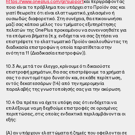
https://www.oneplus.com/gr/support
και περιγράφοντας
ποιο είναι το πρόβλημα που υπάρχει στο Προϊόν σας και
γιατί θεωρείτε ότι είναι ελαττωματικό, χαλασμένο ή
ουσιωδώς διαφορετικό. Στη συνέχεια, θα επικοινωνήσει
μαζί σας κάποιο μέλος του τμήματος εξυπηρέτησης
πελατών της OnePlus προκειμένου να συνεννοηθείτε για
τα επόμενα βήματα (π.χ. ενδέχεται να σας ζητήσει να
επιστρέψετε το ελαττωματικό Προϊόν ακολουθώντας τη
διαδικασία επιστροφών η οποία παρατίθεται στην
ενότητα 11 (Διαδικασία επιστροφών)).
10.3 Αν, μετά τον έλεγχο, κρίνουμε ότι δικαιούστε
επιστροφή χρημάτων, θα σας επιστρέψουμε τα χρήματά
σας το συντομότερο δυνατόν και, σε κάθε περίπτωση,
εντός δεκατεσσάρων (14) από την ημερομηνία
παραλαβής της γνωστοποίησής σας για την ακύρωση.
10.4 Θα πρέπει να έχετε υπόψη σας ότι ενδέχεται να
επιλέξουμε να μη δεχθούμε επιστροφές σε ορισμένες
περιπτώσεις, στις οποίες ενδεικτικά περιλαμβάνονται οι
εξής:
(A) αν υπάρχουν ελαττώματα ή ζημιές που οφείλονται σε