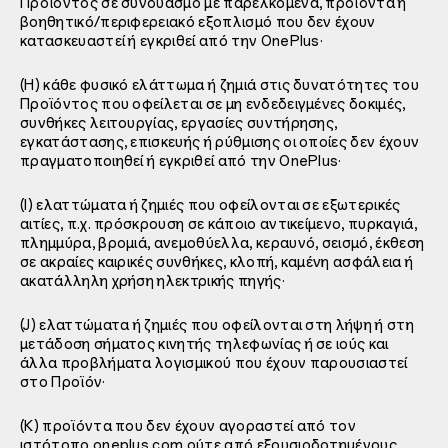
Προϊόντος σε συνδυασμό με παρελκόμενα, προϊόντα ή
βοηθητικό/περιφερειακό εξοπλισμό που δεν έχουν
κατασκευαστεί ή εγκριθεί από την OnePlus·
(H) κάθε φυσικό ελάττωμα ή ζημιά στις δυνατότητες του
Προϊόντος που οφείλεται σε μη ενδεδειγμένες δοκιμές,
συνθήκες λειτουργίας, εργασίες συντήρησης,
εγκατάστασης, επισκευής ή ρύθμισης οι οποίες δεν έχουν
πραγματοποιηθεί ή εγκριθεί από την OnePlus·
(I) ελαττώματα ή ζημιές που οφείλονται σε εξωτερικές
αιτίες, π.χ. πρόσκρουση σε κάποιο αντικείμενο, πυρκαγιά,
πλημμύρα, βρομιά, ανεμοθύελλα, κεραυνό, σεισμό, έκθεση
σε ακραίες καιρικές συνθήκες, κλοπή, καμένη ασφάλεια ή
ακατάλληλη χρήση ηλεκτρικής πηγής·
(J) ελαττώματα ή ζημιές που οφείλονται στη λήψη ή στη
μετάδοση σήματος κινητής τηλεφωνίας ή σε ιούς και
άλλα προβλήματα λογισμικού που έχουν παρουσιαστεί
στο Προϊόν·
(K) προϊόντα που δεν έχουν αγοραστεί από τον
ιστότοπο oneplus.com ούτε από εξουσιοδοτημένους