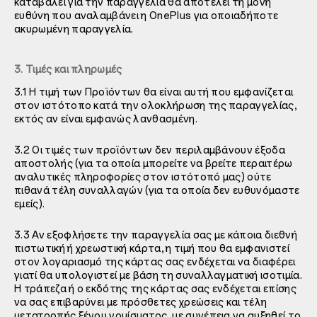
καταβάλει για την παραγγελία θα αποτελεί τη μόνη
ευθύνη που αναλαμβάνει η OnePlus για οποιαδήποτε
ακυρωμένη παραγγελία.
3. Τιμές και πληρωμές
3.1 Η τιμή των Προϊόντων θα είναι αυτή που εμφανίζεται
στον ιστότοπο κατά την ολοκλήρωση της παραγγελίας,
εκτός αν είναι εμφανώς λανθασμένη.
3.2 Οι τιμές των προϊόντων δεν περιλαμβάνουν έξοδα
αποστολής (για τα οποία μπορείτε να βρείτε περαιτέρω
αναλυτικές πληροφορίες στον ιστότοπό μας) ούτε
πιθανά τέλη συναλλαγών (για τα οποία δεν ευθυνόμαστε
εμείς).
3.3 Αν εξοφλήσετε την παραγγελία σας με κάποια διεθνή
πιστωτική ή χρεωστική κάρτα, η τιμή που θα εμφανιστεί
στον λογαριασμό της κάρτας σας ενδέχεται να διαφέρει
γιατί θα υπολογιστεί με βάση τη συναλλαγματική ισοτιμία.
Η τράπεζα ή ο εκδότης της κάρτας σας ενδέχεται επίσης
να σας επιβαρύνει με πρόσθετες χρεώσεις και τέλη
μετατροπής ξένου νομίσματος, με συνέπεια να αυξηθεί το