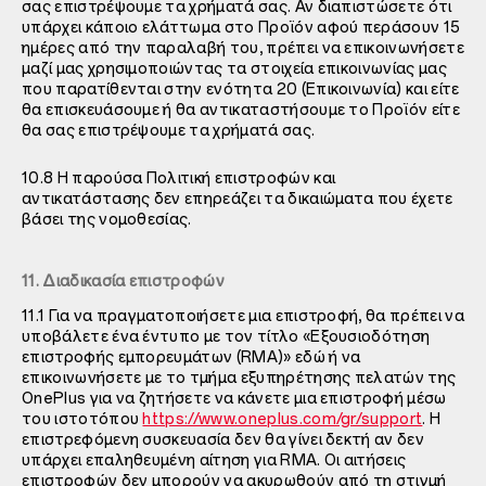
σας επιστρέψουμε τα χρήματά σας. Αν διαπιστώσετε ότι
υπάρχει κάποιο ελάττωμα στο Προϊόν αφού περάσουν 15
ημέρες από την παραλαβή του, πρέπει να επικοινωνήσετε
μαζί μας χρησιμοποιώντας τα στοιχεία επικοινωνίας μας
που παρατίθενται στην ενότητα 20 (Επικοινωνία) και είτε
θα επισκευάσουμε ή θα αντικαταστήσουμε το Προϊόν είτε
θα σας επιστρέψουμε τα χρήματά σας.
10.8 Η παρούσα Πολιτική επιστροφών και
αντικατάστασης δεν επηρεάζει τα δικαιώματα που έχετε
βάσει της νομοθεσίας.
11. Διαδικασία επιστροφών
11.1 Για να πραγματοποιήσετε μια επιστροφή, θα πρέπει να
υποβάλετε ένα έντυπο με τον τίτλο «Εξουσιοδότηση
επιστροφής εμπορευμάτων (RMA)» εδώ ή να
επικοινωνήσετε με το τμήμα εξυπηρέτησης πελατών της
OnePlus για να ζητήσετε να κάνετε μια επιστροφή μέσω
του ιστοτόπου
https://www.oneplus.com/gr/support
. Η
επιστρεφόμενη συσκευασία δεν θα γίνει δεκτή αν δεν
υπάρχει επαληθευμένη αίτηση για RMA. Οι αιτήσεις
επιστροφών δεν μπορούν να ακυρωθούν από τη στιγμή