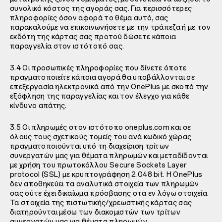
συνολικό κόστος της αγοράς σας. Για περισσότερες
πληροφορίες όσον αφορά το θέμα αυτό, σας
παρακαλούμε να επικοινωνήσετε με την τράπεζα ή με τον
εκδότη της κάρτας σας προτού δώσετε κάποια
παραγγελία στον ιστότοπό σας.
3.4 Οι προσωπικές πληροφορίες που δίνετε όποτε
πραγματοποιείτε κάποια αγορά θα υποβάλλονται σε
επεξεργασία ηλεκτρονικά από την OnePlus με σκοπό την
εξόφληση της παραγγελίας και τον έλεγχο για κάθε
κίνδυνο απάτης.
3.5 Οι πληρωμές στον ιστότοπο oneplus.com και σε
όλους τους σχετικούς τομείς του ανά κωδικό χώρας
πραγματοποιούνται υπό τη διαχείριση τρίτων
συνεργατών μας για θέματα πληρωμών και μεταδίδονται
με χρήση του πρωτοκόλλου Secure Sockets Layer
protocol (SSL) με κρυπτογράφηση 2.048 bit. Η OnePlus
δεν αποθηκεύει τα αναλυτικά στοιχεία των πληρωμών
σας ούτε έχει δικαίωμα πρόσβασης στα εν λόγω στοιχεία.
Τα στοιχεία της πιστωτικής/χρεωστικής κάρτας σας
διατηρούνται μέσω των διακομιστών των τρίτων
συνεργατών μας για θέματα πληρωμών.