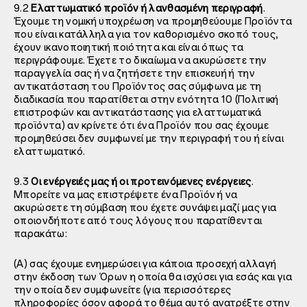
9.2
Ελαττωματικό προϊόν ή λανθασμένη περιγραφή
.
Έχουμε τη νομική υποχρέωση να προμηθεύουμε Προϊόντα
που είναι κατάλληλα για τον καθορισμένο σκοπό τους,
έχουν ικανοποιητική ποιότητα και είναι όπως τα
περιγράφουμε. Έχετε το δικαίωμα να ακυρώσετε την
παραγγελία σας ή να ζητήσετε την επισκευή ή την
αντικατάσταση του Προϊόντος σας σύμφωνα με τη
διαδικασία που παρατίθεται στην ενότητα 10 (Πολιτική
επιστροφών και αντικατάστασης για ελαττωματικά
προϊόντα) αν κρίνετε ότι ένα Προϊόν που σας έχουμε
προμηθεύσει δεν συμφωνεί με την περιγραφή του ή είναι
ελαττωματικό.
9.3
Οι ενέργειές μας ή οι προτεινόμενες ενέργειες
.
Μπορείτε να μας επιστρέψετε ένα Προϊόν ή να
ακυρώσετε τη σύμβαση που έχετε συνάψει μαζί μας για
οποιονδήποτε από τους λόγους που παρατίθενται
παρακάτω:
(A) σας έχουμε ενημερώσει για κάποια προσεχή αλλαγή
στην έκδοση των Όρων η οποία θα ισχύσει για εσάς και για
την οποία δεν συμφωνείτε (για περισσότερες
πληροφορίες όσον αφορά το θέμα αυτό ανατρέξτε στην