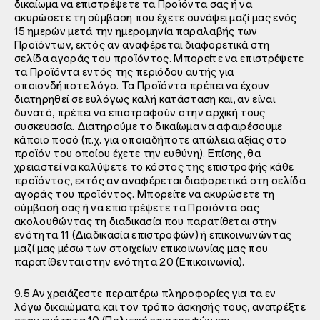
δικαίωμα να επιστρέψετε τα Προϊόντα σας ή να
ακυρώσετε τη σύμβαση που έχετε συνάψει μαζί μας ενός
15 ημερών μετά την ημερομηνία παραλαβής των
Προϊόντων, εκτός αν αναφέρεται διαφορετικά στη
σελίδα αγοράς του προϊόντος. Μπορείτε να επιστρέψετε
τα Προϊόντα εντός της περιόδου αυτής για
οποιονδήποτε λόγο. Τα Προϊόντα πρέπει να έχουν
διατηρηθεί σε ευλόγως καλή κατάσταση και, αν είναι
δυνατό, πρέπει να επιστραφούν στην αρχική τους
συσκευασία. Διατηρούμε το δικαίωμα να αφαιρέσουμε
κάποιο ποσό (π.χ. για οποιαδήποτε απώλεια αξίας στο
προϊόν του οποίου έχετε την ευθύνη). Επίσης, θα
χρειαστεί να καλύψετε το κόστος της επιστροφής κάθε
προϊόντος, εκτός αν αναφέρεται διαφορετικά στη σελίδα
αγοράς του προϊόντος. Μπορείτε να ακυρώσετε τη
σύμβασή σας ή να επιστρέψετε τα Προϊόντα σας
ακολουθώντας τη διαδικασία που παρατίθεται στην
ενότητα 11 (Διαδικασία επιστροφών) ή επικοινωνώντας
μαζί μας μέσω των στοιχείων επικοινωνίας μας που
παρατίθενται στην ενότητα 20 (Επικοινωνία).
9.5 Αν χρειάζεστε περαιτέρω πληροφορίες για τα εν
λόγω δικαιώματα και τον τρόπο άσκησής τους, ανατρέξτε