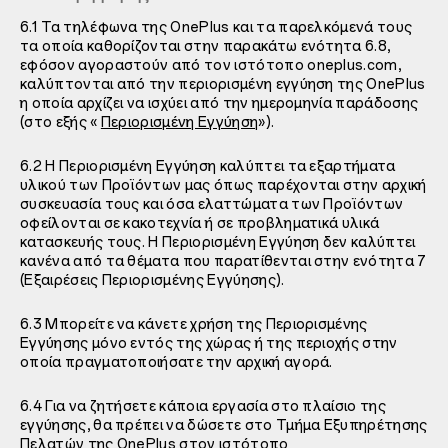
6.1 Τα τηλέφωνα της OnePlus και τα παρελκόμενά τους
τα οποία καθορίζονται στην παρακάτω ενότητα
6.8,
εφόσον αγοραστούν από τον ιστότοπο oneplus.com,
καλύπτονται από την περιορισμένη εγγύηση της OnePlus
η οποία αρχίζει να ισχύει από την ημερομηνία παράδοσης
(στο εξής «
Περιορισμένη Εγγύηση
»).
6.2 Η Περιορισμένη Εγγύηση καλύπτει τα εξαρτήματα
υλικού των Προϊόντων μας όπως παρέχονται στην αρχική
συσκευασία τους και όσα ελαττώματα των Προϊόντων
οφείλονται σε κακοτεχνία ή σε προβληματικά υλικά
κατασκευής τους. Η Περιορισμένη Εγγύηση δεν καλύπτει
κανένα από τα θέματα που παρατίθενται στην ενότητα 7
(Εξαιρέσεις Περιορισμένης Εγγύησης).
6.3 Μπορείτε να κάνετε χρήση της Περιορισμένης
Εγγύησης μόνο εντός της χώρας ή της περιοχής στην
οποία πραγματοποιήσατε την αρχική αγορά.
6.4 Για να ζητήσετε κάποια εργασία στο πλαίσιο της
εγγύησης, θα πρέπει να δώσετε στο Τμήμα Εξυπηρέτησης
Πελατών της OnePlus στον ιστότοπο