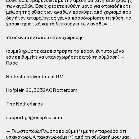
Εσείς θα επιβαρυνθείτε με την άμεση δαπάνη επιστροφής
των αγαθών. Εσείς φέρετε ευθύνη μόνο για οποιαδήποτε
μείωση της αξίας των αγαθών προκύψει από χειρισμό που
δεν ήταν απαραίτητος για να προσδιορίσετε τη φύση, τα
χαρακτηριστικά και τη λειτουργία των αγαθών.
Υπόδειγμα εντύπου υπαναχώρησης
(συμπληρώστε και επιστρέψτε το παρόν έντυπο μόνο
εάν επιθυμείτε να υπαναχωρήσετε από τη σύμβαση) —
Προς:
Reflection Investment B.V.
Hofplein 20, 3032AC Rotterdam
The Netherlands
support.gr@oneplus.com
— Γνωστοποιώ/Γνωστοποιούμε (*) με την παρούσα ότι
υπαναχωρώ/υπαναχωρούμε (*) από τη σύμβασή μου/μας