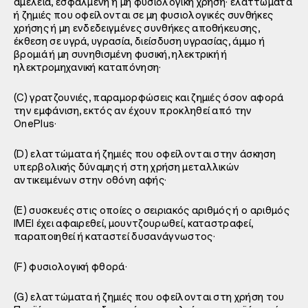
αμέλεια, εσφαλμένη ή μη φυσιολογική χρήση· ελαττώματα
ή ζημιές που οφείλονται σε μη φυσιολογικές συνθήκες
χρήσης ή μη ενδεδειγμένες συνθήκες αποθήκευσης,
έκθεση σε υγρά, υγρασία, διείσδυση υγρασίας, άμμο ή
βρομιά ή μη συνηθισμένη φυσική, ηλεκτρική ή
ηλεκτρομηχανική καταπόνηση·
(C) γρατζουνιές, παραμορφώσεις και ζημιές όσον αφορά
την εμφάνιση, εκτός αν έχουν προκληθεί από την
OnePlus·
(D) ελαττώματα ή ζημιές που οφείλονται στην άσκηση
υπερβολικής δύναμης ή στη χρήση μεταλλικών
αντικειμένων στην οθόνη αφής·
(E) συσκευές στις οποίες ο σειριακός αριθμός ή ο αριθμός
IMEI έχει αφαιρεθεί, μουντζουρωθεί, καταστραφεί,
παραποιηθεί ή καταστεί δυσανάγνωστος·
(F) φυσιολογική φθορά·
(G) ελαττώματα ή ζημιές που οφείλονται στη χρήση του