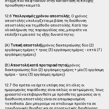
στιγμή που θα φτάσουν στην κατάσταση «Επιτυχής
προώθηση» και μετά.
12.6
Υπολογισμός χρόνου αποστολής
. Ο χρόνος
αποστολής υπολογίζεται με βάση τη διεύθυνση
αποστολής και τη μέθοδο αποστολής. Κατά την
ολοκλήρωση της παραγγελίας σας, μπορείτε να
επιλέξετε μία από τις εξής δυνατότητες:
(A)
Τυπική αποστολή
(χρόνος διεκπεραίωσης δύο (2)
εργάσιμες ημέρες + τρεις (3) εργάσιμες ημέρες – επτά (7)
εργάσιμες ημέρες)
(B)
Αποστολή κατά προτεραιότητα
(χρόνος
διεκπεραίωσης δύο (2) εργάσιμες ημέρες + μία (1) εργάσιμη
ημέρα – τρεις (3) εργάσιμες ημέρες)
12.7 Θα πρέπει να έχετε υπόψη σας ότι όλες οι
ημερομηνίες παράδοσης είναι απλώς οι εκτιμώμενες. Ίσως
χρειαστεί να επιβαρυνθείτε με πρόσθετες χρεώσεις αν η
διεύθυνση αποστολής είναι σε απομακρυσμένη
τοποθεσία. Δεν μπορούμε να στείλουμε προϊόντα σε
ταχυδρομικές θυρίδες και σε στρατιωτικές διευθύνσεις.