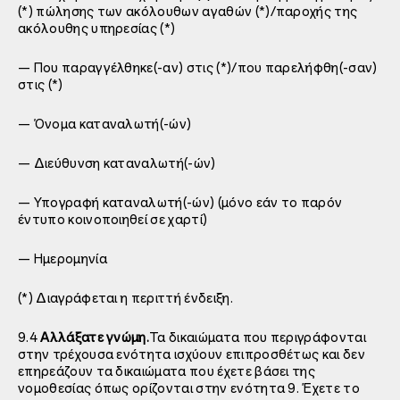
(*) πώλησης των ακόλουθων αγαθών (*)/παροχής της
ακόλουθης υπηρεσίας (*)
— Που παραγγέλθηκε(-αν) στις (*)/που παρελήφθη(-σαν)
στις (*)
— Όνομα καταναλωτή(-ών)
— Διεύθυνση καταναλωτή(-ών)
— Υπογραφή καταναλωτή(-ών) (μόνο εάν το παρόν
έντυπο κοινοποιηθεί σε χαρτί)
— Ημερομηνία
(*) Διαγράφεται η περιττή ένδειξη.
9.4
Αλλάξατε γνώμη.
Τα δικαιώματα που περιγράφονται
στην τρέχουσα ενότητα ισχύουν επιπροσθέτως και δεν
επηρεάζουν τα δικαιώματα που έχετε βάσει της
νομοθεσίας όπως ορίζονται στην ενότητα 9. Έχετε το