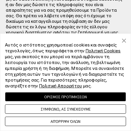
ή αν δεν μας δώσετε τις πληροφορίες που είναι
απαραίτητες για να σας προμηθεύσουμε τα Προϊόντα
σας. Θα πρέπει να λάβετε υπόψη σας ότι έχουμε το
δικαίωμα να καταγγείλουμε τη σύμβαση αν δεν μας
δώσετε τις εν λόγω πληροφορίες εντός εύλογου
χρονικού διαστήματος αφότου τις ζητήσουμε ή να μας
δώσετε ελλιπείς ή λανθασμένες πληροφορίες. Δεν θα
είμαστε υποχρεωμένοι να σας προμηθεύσουμε τα
Αυτός ο ιστότοπος χρησιμοποιεί cookies και συναφείς
Προϊόντα με καθυστέρηση ή να μη σας προμηθεύσουμε
τεχνολογίες, όπως περιγράφεται στην
Πολιτική Cookies
μέρος των Προϊόντων αν αυτό οφείλεται στο γεγονός
μας, για σκοπούς που μπορεί να περιλαμβάνουν τη
ότι δεν μας δώσατε τις πληροφορίες που χρειαζόμαστε
λειτουργία του ιστότοπου, την ανάλυση, τη βελτιωμένη
εντός εύλογου χρονικού διαστήματος αφότου τις
εμπειρία χρήστη ή τη διαφήμιση. Μπορείτε να συναινέσετε
ζητήσαμε·
στη χρήση αυτών των τεχνολογιών ή να διαχειριστείτε τις
προτιμήσεις σας. Για περισσότερες πληροφορίες,
(C) αν δεν είστε στο σπίτι κατά την παράδοση ή αν δεν
ανατρέξτε στην
Πολιτική Απορρήτου
μας.
ευκαιρείτε για την παραλαβή·
ΟΡΙΣΜΟΣ ΠΡΟΤΙΜΗΣΕΩΝ
(D) αν έχετε ζητήσει να παραλάβετε εσείς τα προϊόντα
από κάποιο ταχυδρομικό γραφείο· και
ΣΥΜΦΩΝΩ, ΑΣ ΣΥΝΕΧΙΣΟΥΜΕ
(E) αν υπάρξουν καθυστερήσεις που οφείλονται σε
ΑΠΌΡΡΙΨΗ ΌΛΩΝ
συμβάντα εκτός του δικού μας ελέγχου (π.χ. ακραίες