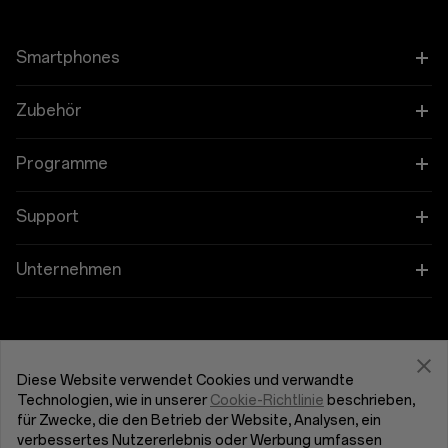
Smartphones
OnePlus 12
Zubehör
OnePlus 12R
Tablet
Programme
OnePlus Open
Wearables
Verbinde deine OnePlus-Geräte
Support
OnePlus Nord 4
Audio
Schulprogramm
FAQs zum Thema Kauf
Unternehmen
OnePlus Nord 3 5G
Hüllen und Schutz
Empfehlungsprogramm
Software-Upgrade
Über OnePlus
Support von OnePlus erhalten
OnePlus Nord CE4 Lite 5G
Ladegeräte und Kabel
Partnerprogramm
Reparaturservice
Community
Diese Website verwendet Cookies und verwandte
Technologien, wie in unserer
Cookie-Richtlinie
beschrieben,
OnePlus Nord CE 3 Lite 5G
Pakete
Deutschland (Deutsch)
Benutzerhandbücher
Red Cable Club
für Zwecke, die den Betrieb der Website, Analysen, ein
verbessertes Nutzererlebnis oder Werbung umfassen