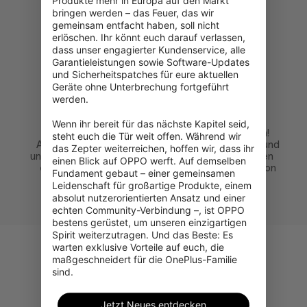
Produkte mehr in Europa auf den Markt 
bringen werden – das Feuer, das wir 
gemeinsam entfacht haben, soll nicht 
erlöschen. Ihr könnt euch darauf verlassen, 
dass unser engagierter Kundenservice, alle 
Garantieleistungen sowie Software-Updates 
und Sicherheitspatches für eure aktuellen 
Geräte ohne Unterbrechung fortgeführt 
werden.

Wenn ihr bereit für das nächste Kapitel seid, 
Fülle das kurze
Zahlung erfolgreich!
steht euch die Tür weit offen. Während wir 
Antragsformular aus
Erhalte deine Artikel und
das Zepter weiterreichen, hoffen wir, dass ihr 
und erhälte unmittelbar
führe die monatlichen
einen Blick auf OPPO werft. Auf demselben 
eine Entscheidung.
Raten gemäß dem von
Fundament gebaut – einer gemeinsamen 
dir gewählten
Leidenschaft für großartige Produkte, einem 
Zahlungsplan aus.
absolut nutzerorientierten Ansatz und einer 
echten Community-Verbindung –, ist OPPO 
bestens gerüstet, um unseren einzigartigen 
Spirit weiterzutragen. Und das Beste: Es 
warten exklusive Vorteile auf euch, die 
maßgeschneidert für die OnePlus-Familie 
sind.
Weitere Fragen, die
Jetzt Neues entdecken