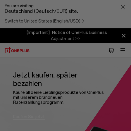
Financing
You are visiting
Deutschland (Deutsch/EUR) site.
Switch to United States (English/USD)
【Important】Notice of OnePlus Business
Adjustment >>
Jetzt kaufen, später
bezahlen
Kaufe all deine Lieblingsprodukte von OnePlus
mit unserem brandneuen
Ratenzahlungsprogramm.
Kaufen Sie jetzt