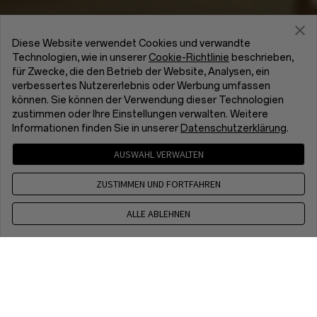
Diese Website verwendet Cookies und verwandte
Technologien, wie in unserer
Cookie-Richtlinie
beschrieben,
für Zwecke, die den Betrieb der Website, Analysen, ein
verbessertes Nutzererlebnis oder Werbung umfassen
können. Sie können der Verwendung dieser Technologien
zustimmen oder Ihre Einstellungen verwalten. Weitere
Informationen finden Sie in unserer
Datenschutzerklärung
.
AUSWAHL VERWALTEN
ZUSTIMMEN UND FORTFAHREN
ALLE ABLEHNEN
Kontakt
CET 8 a.m. - 5 p.m, Mon to Fri, Except public holidays
+49 800 100 6293