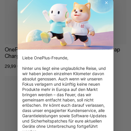
Nicht auf Lager
Nicht auf Lager
OnePlus Watch Lite
OnePlus Watch Strap
Charging Base
18mm
Liebe OnePlus-Freunde,

29,99 €
29,99 €
hinter uns liegt eine unglaubliche Reise, und 
wir haben jeden einzelnen Kilometer davon 
absolut genossen. Auch wenn wir unseren 
Fokus verlagern und künftig keine neuen 
Produkte mehr in Europa auf den Markt 
bringen werden – das Feuer, das wir 
gemeinsam entfacht haben, soll nicht 
erlöschen. Ihr könnt euch darauf verlassen, 
Nicht auf Lager
dass unser engagierter Kundenservice, alle 
Garantieleistungen sowie Software-Updates 
und Sicherheitspatches für eure aktuellen 
Geräte ohne Unterbrechung fortgeführt 