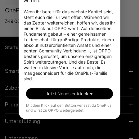
werden.

OnePlus Watch 3
Wenn ihr bereit für das nächste Kapitel seid, 
steht euch die Tür weit offen. Während wir 
349,00 €
das Zepter weiterreichen, hoffen wir, dass ihr 
einen Blick auf OPPO werft. Auf demselben 
Fundament gebaut – einer gemeinsamen 
Leidenschaft für großartige Produkte, einem 
absolut nutzerorientierten Ansatz und einer 
Startseite
Wearables
echten Community-Verbindung –, ist OPPO 
bestens gerüstet, um unseren einzigartigen 
Spirit weiterzutragen. Und das Beste: Es 
warten exklusive Vorteile auf euch, die 
Smartphones
maßgeschneidert für die OnePlus-Familie 
sind.
OnePlus 13
Zubehör
Jetzt Neues entdecken
OnePlus 13R
Tablet
Programme
Mit dem Klick auf den Button verlässt du OnePlus
und wirst zu OPPO weitergeleitet.
OnePlus Open
Wearables
Verbinde deine OnePlus-Geräte
Unterstützung
OnePlus Nord 5
Audioprodukt
Rabattprogramm
FAQs zum Thema Kauf
Unternehmen