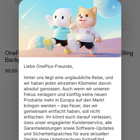
Nicht auf Lager
Nicht auf Lager
OnePlus Rolltop
OnePlus Everyday Sling
Backpack
Bag
Liebe OnePlus-Freunde,

99,99 €
69,99 €
hinter uns liegt eine unglaubliche Reise, und 
wir haben jeden einzelnen Kilometer davon 
absolut genossen. Auch wenn wir unseren 
Fokus verlagern und künftig keine neuen 
Produkte mehr in Europa auf den Markt 
bringen werden – das Feuer, das wir 
gemeinsam entfacht haben, soll nicht 
Nicht auf Lager
erlöschen. Ihr könnt euch darauf verlassen, 
dass unser engagierter Kundenservice, alle 
Garantieleistungen sowie Software-Updates 
und Sicherheitspatches für eure aktuellen 
Geräte ohne Unterbrechung fortgeführt 