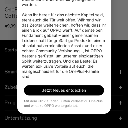
werden.

OnePlus Insulated
Wenn ihr bereit für das nächste Kapitel seid, 
Coffee Travel Tumbler
steht euch die Tür weit offen. Während wir 
das Zepter weiterreichen, hoffen wir, dass ihr 
49,99 €
einen Blick auf OPPO werft. Auf demselben 
Fundament gebaut – einer gemeinsamen 
Leidenschaft für großartige Produkte, einem 
absolut nutzerorientierten Ansatz und einer 
Startseite
Lifestyle
echten Community-Verbindung –, ist OPPO 
bestens gerüstet, um unseren einzigartigen 
Spirit weiterzutragen. Und das Beste: Es 
warten exklusive Vorteile auf euch, die 
maßgeschneidert für die OnePlus-Familie 
Smartphones
sind.
OnePlus 13
Zubehör
Jetzt Neues entdecken
OnePlus 13R
Mit dem Klick auf den Button verlässt du OnePlus
Tablet
Programme
und wirst zu OPPO weitergeleitet.
OnePlus Open
Wearables
Verbinde deine OnePlus-Geräte
Unterstützung
OnePlus Nord 5
Audioprodukt