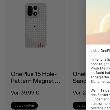
Liebe OnePl
hinter uns l
absolut gen
Produkte me
OnePlus 15 Hole-
OnePlus 15R
entfacht hab
engagierter
Pattern Magnetic
Sandstone
Sicherheits
Case
Magnetic Ca
Wenn ihr ber
Von 39,99 €
Von 24,99 €
das Zepter w
Fundament g
absolut nut
Jetzt kaufen
Jetzt kaufen
bestens gerü