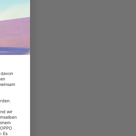
 davon 
en 
meinsam 
 
rden.

nd wir 
emselben 
einem 
 OPPO 
 Es 