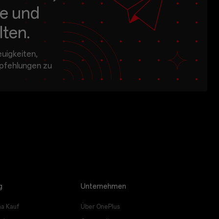
e und
lten.
uigkeiten,
pfehlungen zu
Plus, seinen
u erhalten.
Abonnieren
ngnachrichten von
dlage meines Kauf- und Nutzungsverhaltens personalisierte Angebote senden. Das bedeutet, dass Werbung, die mir angezeigt wird, besser zu meinen persönlichen Interessen passt.
Mehr anzeigen
g
Unternehmen
htlinie gelesen.
a Kauf
Über OnePlus