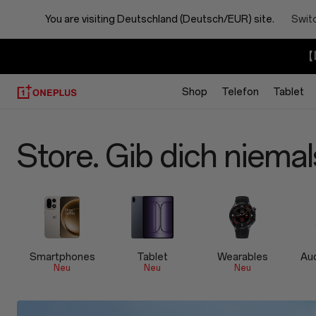
You are visiting
Deutschland (Deutsch/EUR) site.
Switc
【I
Shop
Telefon
Tablet
OnePlus
Store. Gib dich niemal
Offizieller
Laden
Smartphones
Tablet
Wearables
Au
Neu
Neu
Neu