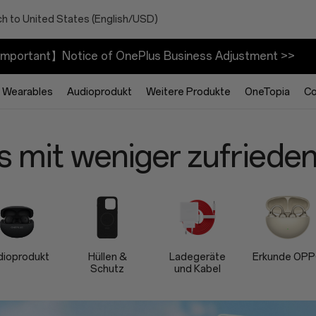
h to United States (English/USD)
mportant】Notice of OnePlus Business Adjustment >>
Wearables
Audioprodukt
Weitere Produkte
OneTopia
C
s mit weniger zufrieden
dioprodukt
Hüllen &
Ladegeräte
Erkunde OP
Schutz
und Kabel