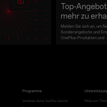
Top-Angebot
mehr zu erha
Melden Sie sich an, um Ne
Sonderangebote und Em
OnePlus-Produkten und -
Dienstleistungen von One
Agenturen und Partnern z
Deine Email
Ja, ich möchte die Marketi
OnePlus erhalten.
OnePlus darf mir auf der Grun
Programme
Unterstützun
Ich habe die
Datenschutzric
Verbinde deine OnePlus-Geräte
FAQs zum Them