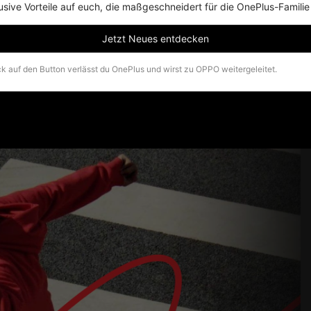
usive Vorteile auf euch, die maßgeschneidert für die OnePlus-Familie
Jetzt Neues entdecken
ck auf den Button verlässt du OnePlus und wirst zu OPPO weitergeleitet.