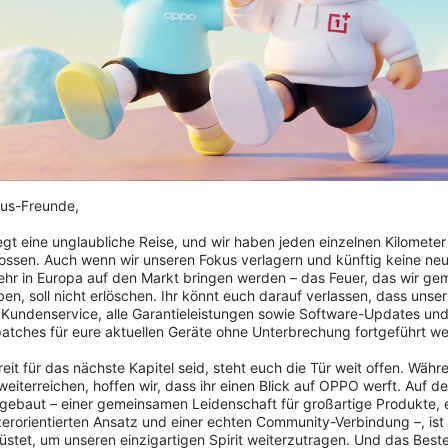
us-Freunde,

iegt eine unglaubliche Reise, und wir haben jeden einzelnen Kilometer
ossen. Auch wenn wir unseren Fokus verlagern und künftig keine neu
hr in Europa auf den Markt bringen werden – das Feuer, das wir ge
OnePlus Rolltop
en, soll nicht erlöschen. Ihr könnt euch darauf verlassen, dass unser 
 Kundenservice, alle Garantieleistungen sowie Software-Updates und
Backpack
patches für eure aktuellen Geräte ohne Unterbrechung fortgeführt we
se
eit für das nächste Kapitel seid, steht euch die Tür weit offen. Währe
Von 99,99 €
eiterreichen, hoffen wir, dass ihr einen Blick auf OPPO werft. Auf d
ebaut – einer gemeinsamen Leidenschaft für großartige Produkte, 
zerorientierten Ansatz und einer echten Community-Verbindung –, ist
Jetzt kaufen
stet, um unseren einzigartigen Spirit weiterzutragen. Und das Beste: