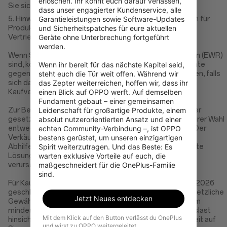
erlöschen. Ihr könnt euch darauf verlassen, 
Sie sich bitte an unser Support-Team.
dass unser engagierter Kundenservice, alle 
5. Hinweis zu den gesetzlichen Gewährleistungsrechten für
Garantieleistungen sowie Software-Updates 
Produkte, die von OnePlus oder dessen exklusivem
und Sicherheitspatches für eure aktuellen 
Vertriebspartner verkauft werden
Geräte ohne Unterbrechung fortgeführt 
werden.

Wenn Sie Verbraucher im Europäischen Wirtschaftsraum (EWR)
sind, können Sie Ihre gesetzlichen Gewährleistungsrechte
Wenn ihr bereit für das nächste Kapitel seid, 
gegenüber dem Verkäufer des Produkts geltend machen, falls
steht euch die Tür weit offen. Während wir 
sich das Produkt als mangelhaft erweist oder nicht dem
das Zepter weiterreichen, hoffen wir, dass ihr 
Kaufvertrag entspricht.
einen Blick auf OPPO werft. Auf demselben 
Fundament gebaut – einer gemeinsamen 
Zur Behebung dieses Mangels können Sie für ein von der
Leidenschaft für großartige Produkte, einem 
gesetzlichen Gewährleistung erfasstes Produkt nach Ihrer Wahl
absolut nutzerorientierten Ansatz und einer 
entweder eine Reparatur oder einen Ersatz verlangen. Der
echten Community-Verbindung –, ist OPPO 
Verkäufer kann stattdessen die jeweils andere
bestens gerüstet, um unseren einzigartigen 
Abhilfemaßnahme anbieten, wenn die von Ihnen gewählte
Spirit weiterzutragen. Und das Beste: Es 
Lösung unmöglich ist oder unverhältnismäßige Kosten
warten exklusive Vorteile auf euch, die 
verursachen würde.
maßgeschneidert für die OnePlus-Familie 
sind.
Für Kaufverträge, die mit dem Verkäufer ab dem 31. Juli 2026
geschlossen werden, verlängert eine Reparatur die gesetzliche
Jetzt Neues entdecken
Gewährleistungsfrist – je nach anwendbarem Recht – um
mindestens 12 Monate. Außerdem kann sich die Beweislast
Mit dem Klick auf den Button verlässt du OnePlus
hinsichtlich des Vorliegens des Mangels im Laufe der Zeit auf
und wirst zu OPPO weitergeleitet.