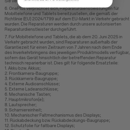
Sie verlagern.
6. OnePlus verpflichtet sich, Reparaturdienstleistungen für
Mobiltelefone und Tablets bereitzustellen, die gemäß der
Richtlinie (EU) 2024/1799 auf dem EU-Markt in Verkehr gebracht
wurden. Die Reparaturen werden durch unsere autorisierten
Reparaturdienstleister durchgeführt.
7. Für Mobiltelefone und Tablets, die ab dem 20. Juni 2025 in
Verkehr gebracht wurden, sind Reparaturen außerhalb der
Garantiezeit für einen Zeitraum von 7 Jahren nach dem Ende
des Inverkehrbringens des jeweiligen Produktmodells verfügbar,
sofern das Gerät hinsichtlich der betreffenden Reparatur
technisch reparierbar ist. Dies gilt für folgende Ersatzteile:
1. Akku bzw. Akkus;
2. Frontkamera-Baugruppe;
3. Rückkamera-Baugruppe;
4. Externe Audioanschlüsse;
5. Externe Ladeanschlüsse;
6. Mechanische Tasten;
7. Hauptmikrofon(e);
8. Lautsprecher;
9. Scharniereinheit;
10. Mechanischer Faltmechanismus des Displays;
11. Rückabdeckung bzw. Rückabdeckungs-Baugruppe;
12. Schutzfolie für faltbare Displays;