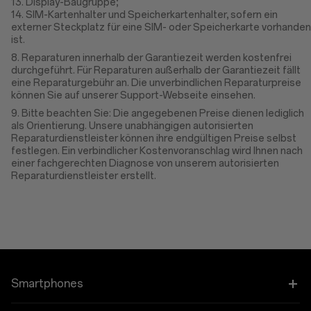
13. Display-Baugruppe;
14. SIM-Kartenhalter und Speicherkartenhalter, sofern ein
externer Steckplatz für eine SIM- oder Speicherkarte vorhanden
ist.
8. Reparaturen innerhalb der Garantiezeit werden kostenfrei
durchgeführt. Für Reparaturen außerhalb der Garantiezeit fällt
eine Reparaturgebühr an. Die unverbindlichen Reparaturpreise
können Sie auf unserer Support-Webseite einsehen.
9. Bitte beachten Sie: Die angegebenen Preise dienen lediglich
als Orientierung. Unsere unabhängigen autorisierten
Reparaturdienstleister können ihre endgültigen Preise selbst
festlegen. Ein verbindlicher Kostenvoranschlag wird Ihnen nach
einer fachgerechten Diagnose von unserem autorisierten
Reparaturdienstleister erstellt.
Smartphones