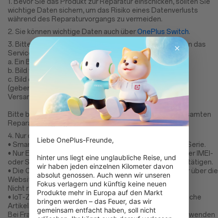
1. Bevor Sie das Produkt zur Reparatur einschicken, sollten Sie
wichtige Daten sichern, um das Risiko eines Datenverlusts
während des Reparaturvorgangs zu vermeiden.
2. Sie können wichtige Daten auch über
OnePlus Switch
.
3. Bitte machen Sie 3 klare Fotos, bevor Sie das Gerät an das
Service Center schicken.
a. Ein Bild der Vorderseite des Geräts
b. Bild von der Rückseite des Geräts
c. Bild der IMEI-Seite auf dem Bildschirm des Geräts
(geben Sie *#06# im Wählfeld ein) zusammen mit dem
Versandetikett.
Bitte bewahren Sie den Versandbeleg während des gesamten
Reparaturvorgangs auf.
4. Nur die folgenden Geräte sind reparaturfähig:
Liebe OnePlus-Freunde,

• Smartphones, Pads, OnePlus Watch 2 Serie, Watch 3 Serie.
• Nur EU-Modelle – kontaktieren Sie den Support mit Ihrer IMEI-
hinter uns liegt eine unglaubliche Reise, und 
oder Seriennummer, um die Region Ihres Geräts zu bestätigen.
wir haben jeden einzelnen Kilometer davon 
• Die Originalrechnung ist für die Buchung der Reparatur über die
absolut genossen. Auch wenn wir unseren 
Website erforderlich.
Fokus verlagern und künftig keine neuen 
Nicht reparaturfähig:
Produkte mehr in Europa auf den Markt 
• IoT-Zubehör wie Ohrhörer, Ladegeräte, Kabel und ähnliche
bringen werden – das Feuer, das wir 
Artikel.
gemeinsam entfacht haben, soll nicht 
Bei Fragen oder Überprüfungen der Reparaturfähigkeit wenden