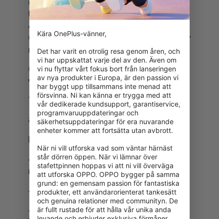
(ungefärligt detaljhandelsvärde: 2990 kr).
Utgångsdatum för Primogems-koden är
den 22 mars 2024. Giltighetstiden för
Kära OnePlus-vänner,

OnePlus Keyboard-koden är 30 dagar efter
mottagandet.
Det har varit en otrolig resa genom åren, och 
vi har uppskattat varje del av den. Även om 
vi nu flyttar vårt fokus bort från lanseringen 
6. Din inlösenkod kommer att skickas till dig
av nya produkter i Europa, är den passion vi 
via e-post före den 10 mars.
har byggt upp tillsammans inte menad att 
försvinna. Ni kan känna er trygga med att 
7. Vinnarna meddelas via e-post.
vår dedikerade kundsupport, garantiservice, 
programvaruuppdateringar och 
8. Hur löser jag in Primogems?
säkerhetsuppdateringar för era nuvarande 
enheter kommer att fortsätta utan avbrott.

Instruktioner för nedladdning
När ni vill utforska vad som väntar härnäst 
står dörren öppen. När vi lämnar över 
-Ladda ner och installera spelet om du inte
stafettpinnen hoppas vi att ni vill överväga 
redan har gjort det
att utforska OPPO. OPPO bygger på samma 
grund: en gemensam passion för fantastiska 
-Öppna spelet och gå in i världen
produkter, ett användarorienterat tankesätt 
och genuina relationer med communityn. De 
är fullt rustade för att hålla vår unika anda 
-Öppna Paimon-menyn => Inställningar =>
levande och erbjuder exklusiva förmåner 