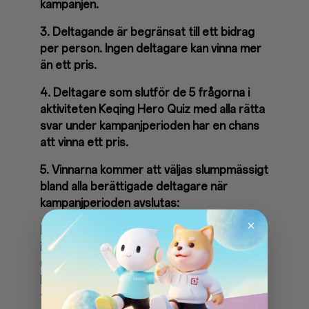
kampanjen.
3. Deltagande är begränsat till ett bidrag
per person. Ingen deltagare kan vinna mer
än ett pris.
4. Deltagare som slutför de 5 frågorna i
aktiviteten Keqing Hero Quiz med alla rätta
svar under kampanjperioden har en chans
att vinna ett pris.
5. Vinnarna kommer att väljas slumpmässigt
bland alla berättigade deltagare när
kampanjperioden avslutas:
Fyrtio (40) vinnare kommer att få en (1)
inlösenkod för Primogems x 1000
(ungefärligt försäljningsvärde: 143,08 kr).
En vinnare kommer att få en (1) inlösenkod
för ett OnePlus Keyboard 81 Pro