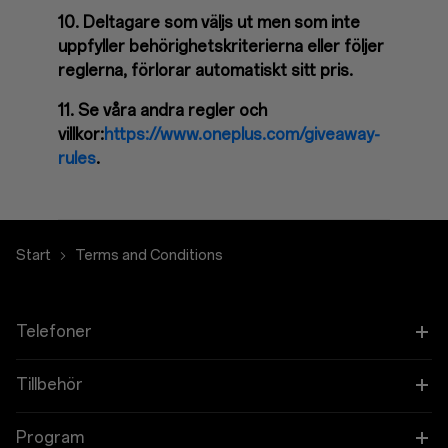
10. Deltagare som väljs ut men som inte
uppfyller behörighetskriterierna eller följer
reglerna, förlorar automatiskt sitt pris.
11. Se våra andra regler och
villkor:
https://www.oneplus.com/giveaway-
rules
.
Start
Terms and Conditions
Telefoner
OnePlus 13
Tillbehör
OnePlus 13R
Tablet
Program