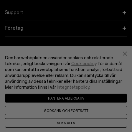
OnePlus 12
Smarta klockor
Länka dina OnePlus-enheter
Support
OnePlus 12R
Ljud
Utbildningsprogram
Shopping FAQs
Företag
OnePlus Open
Skal & Skydd
Remissprogram
Software Upgrade
Om OnePlus
Få support från OnePlus
OnePlus Nord 4
Ström & Kablar
Affiliate Program
Reparationstjänst
Community
Den här webbplatsen använder cookies och relaterade
tekniker, enligt beskrivningen i vår
Cookiepolicy
, för ändamål
OnePlus Nord 3 5G
Bundlingar
som kan omfatta webbplatsens funktion, analys, förbättrad
Sverige (Svenska)
Bruksanvisningar
Red Cable Club
användarupplevelse eller reklam. Du kan samtycka till vår
användning av dessa tekniker eller hantera dina inställningar.
OnePlus Nord CE4 Lite 5G
Lifestyle
Kontakta oss
OnePlus Store-appen
Mer information finns i vår
Integritetspolicy
.
OnePlus Nord CE 3 Lite 5G
HANTERA ALTERNATIV
OxygenOS
Sekretesspolicy
Användaravtal
Försäljningsvillkor
GODKÄNN OCH FORTSÄTT
Security Response Center (OneSRC)
Cookies
Karriär
© 2013 - 2024 OnePlus. Alla rättigheter reserverade.
NEKA ALLA
Sustainability