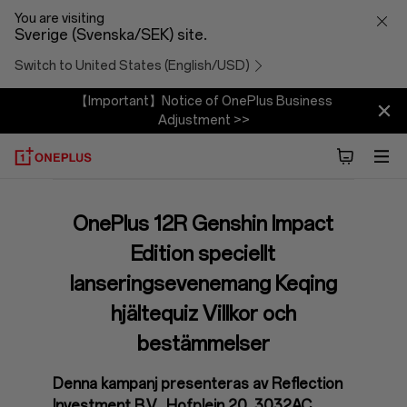
Terms
You are visiting
Sverige (Svenska/SEK) site.
and
Switch to United States (English/USD)
Conditions
【Important】Notice of OnePlus Business
Adjustment >>
OnePlus 12R Genshin Impact
Edition speciellt
lanseringsevenemang Keqing
hjältequiz Villkor och
bestämmelser
Denna kampanj presenteras av Reflection
Investment B.V., Hofplein 20, 3032AC