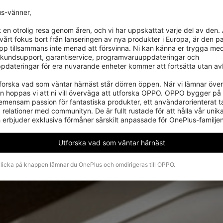
s-vänner,

t en otrolig resa genom åren, och vi har uppskattat varje del av den.
r vårt fokus bort från lanseringen av nya produkter i Europa, är den pas
pp tillsammans inte menad att försvinna. Ni kan känna er trygga med 
kundsupport, garantiservice, programvaruuppdateringar och 
pdateringar för era nuvarande enheter kommer att fortsätta utan avb
utforska vad som väntar härnäst står dörren öppen. När vi lämnar över 
en hoppas vi att ni vill överväga att utforska OPPO. OPPO bygger på
emensam passion för fantastiska produkter, ett användarorienterat ta
relationer med communityn. De är fullt rustade för att hålla vår unik
 erbjuder exklusiva förmåner särskilt anpassade för OnePlus-familjen
Utforska vad som väntar härnäst
licka på knappen lämnar du OnePlus och omdirigeras till OPPO.