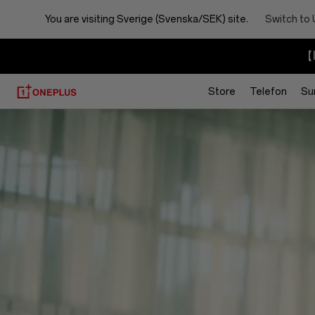
You are visiting
Sverige (Svenska/SEK) site.
Switch to 
【I
Store
Telefon
Su
About
OnePlus
(NEVER
SETTLE)