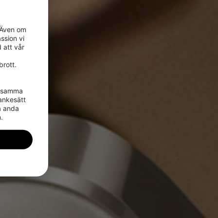
 Även om 
sion vi 
att vår 
rott.

 samma 
nkesätt 
a anda 
.