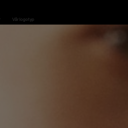
r
Vår logotyp