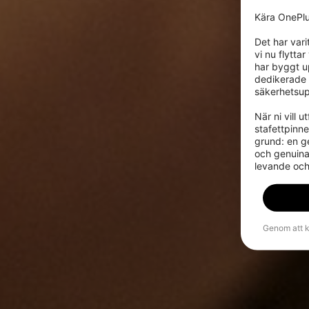
Kära OnePlu
Det har vari
vi nu flytta
har byggt u
dedikerade 
säkerhetsup
När ni vill 
stafettpinn
grund: en g
och genuina 
levande och
Genom att k