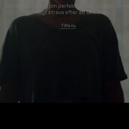
Det handlar aldrig om perfektion. Det handlar om at
ständigt sträva efter att bli bättre.
Titta nu