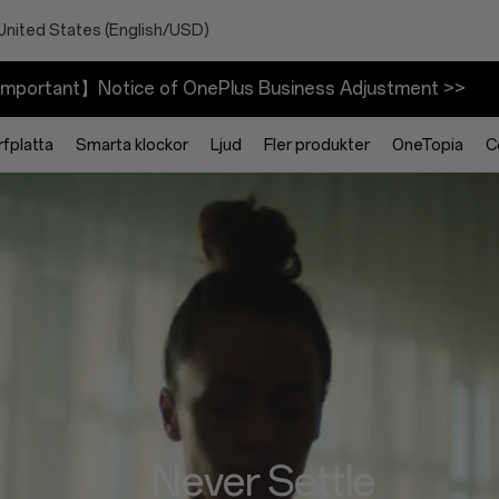
United States (English/USD)
mportant】Notice of OnePlus Business Adjustment >>
rfplatta
Smarta klockor
Ljud
Fler produkter
OneTopia
C
Never Settle