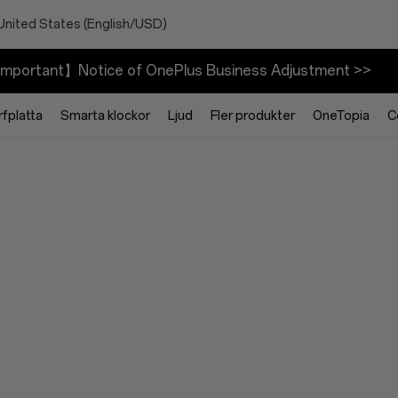
United States (English/USD)
mportant】Notice of OnePlus Business Adjustment >>
rfplatta
Smarta klockor
Ljud
Fler produkter
OneTopia
C