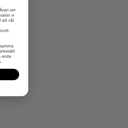
 Även om 
sion vi 
att vår 
rott.

 samma 
nkesätt 
a anda 
.