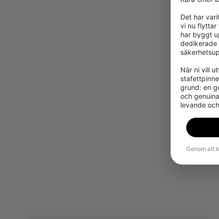
Det har vari
vi nu flytta
har byggt u
dedikerade 
säkerhetsup
När ni vill 
stafettpinn
grund: en g
och genuina 
levande och
Genom att k