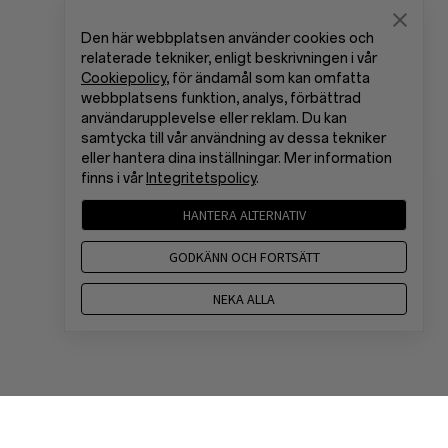
Den här webbplatsen använder cookies och
relaterade tekniker, enligt beskrivningen i vår
Cookiepolicy
, för ändamål som kan omfatta
webbplatsens funktion, analys, förbättrad
användarupplevelse eller reklam. Du kan
samtycka till vår användning av dessa tekniker
eller hantera dina inställningar. Mer information
finns i vår
Integritetspolicy
.
HANTERA ALTERNATIV
GODKÄNN OCH FORTSÄTT
NEKA ALLA