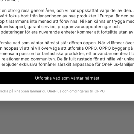
t en otrolig resa genom åren, och vi har uppskattat varje del av den.
r vårt fokus bort från lanseringen av nya produkter i Europa, är den pas
pp tillsammans inte menad att försvinna. Ni kan känna er trygga med 
kundsupport, garantiservice, programvaruuppdateringar och 
pdateringar för era nuvarande enheter kommer att fortsätta utan avb
utforska vad som väntar härnäst står dörren öppen. När vi lämnar över 
Produkten kan tyvärr inte köpas i din region för
en hoppas vi att ni vill överväga att utforska OPPO. OPPO bygger på
tillfället.
emensam passion för fantastiska produkter, ett användarorienterat ta
relationer med communityn. De är fullt rustade för att hålla vår unik
 erbjuder exklusiva förmåner särskilt anpassade för OnePlus-familjen
Se fler produkter
Utforska vad som väntar härnäst
licka på knappen lämnar du OnePlus och omdirigeras till OPPO.