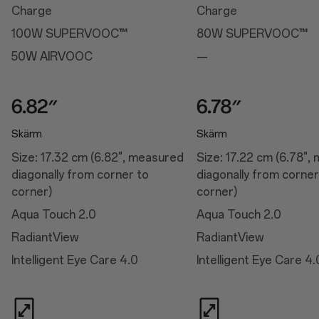
Skärmens färgtemperatur
Charge
Charge
Manuell ljusstyrka
Automatisk ljusstyrka
100W SUPERVOOC™
80W SUPERVOOC™
Förbättring av färgseendet
Skärmfärgsläge
50W AIRVOOC
—
Video färgförstärkare
Bildskärpa
Godnattläge
Bekvämt för ögonen
Naturtondisplay
Skärm
Skärm
Prestanda
Size: 17.32 cm (6.82", measured
Size: 17.22 cm (6.78",
diagonally from corner to
diagonally from corner
Prestanda
corner)
corner)
Operativsystem: OxygenOS 15.0 baserat på Android™ 15
Aqua Touch 2.0
Aqua Touch 2.0
Plattform: Snapdragon® 8 Elite-mobilplattform
CPU: Qualcomm® Oryon™ CPU @4.32GHz
RadiantView
RadiantView
GPU: Adreno™ 830
RAM: 12 GB/16 GB LPDDR5X
Intelligent Eye Care 4.0
Intelligent Eye Care 4.
Lagring: 256 GB/512 GB UFS 4.0
Batteri: 6 000 mAh (dubbla celler, 3 000 mAh, ej borttagbart)
Vibration: Haptisk motor
Tillgängliga konfigurationer: 12 GB + 256 GB/16 GB + 512 GB