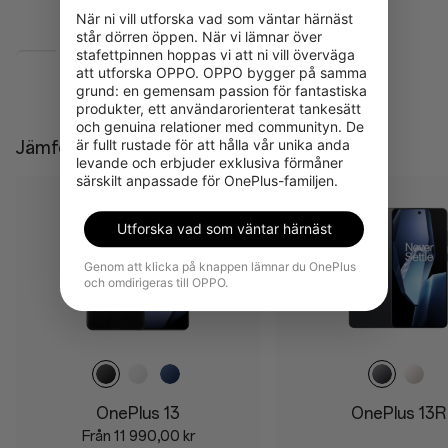
AI Notes
När ni vill utforska vad som väntar härnäst 
står dörren öppen. När vi lämnar över 
stafettpinnen hoppas vi att ni vill överväga 
att utforska OPPO. OPPO bygger på samma 
Visa mer
grund: en gemensam passion för fantastiska 
produkter, ett användarorienterat tankesätt 
Kamera
Tålighet
och genuina relationer med communityn. De 
50MP Wide Camera
IP68
är fullt rustade för att hålla vår unika anda 
Jämföra
levande och erbjuder exklusiva förmåner 
50MP Ultra Wide Camera
IP69
särskilt anpassade för OnePlus-familjen.
50MP Telephoto
Cover Glass
Utforska vad som väntar härnäst
3X Triprism
Ceramic Guard
3x optical zoom
Genom att klicka på knappen lämnar du OnePlus
och omdirigeras till OPPO.
Up to 120x digital zoom
32MP Front Camera
OnePlus 13
OnePlus 13R
Batteriladdning
Från 11 990,00 kr
Skärm