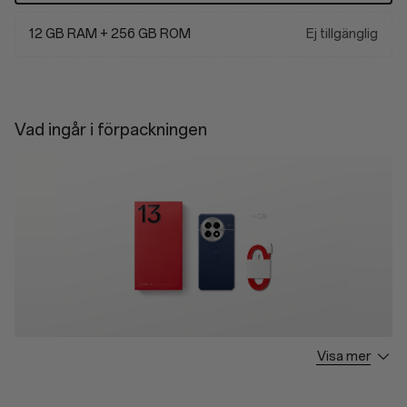
12 GB RAM + 256 GB ROM
Ej tillgänglig
Vad ingår i förpackningen
Visa mer
OnePlus 13 * 1
Type-A to C Cable * 1
Quick Start Guide * 1