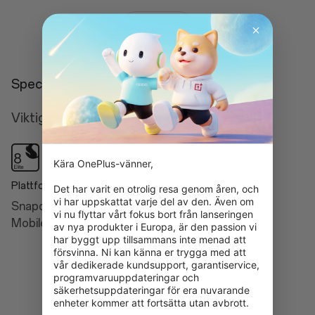
Läs mer
Specifikationer
Viktiga funktioner
Kära OnePlus-vänner,

Plattform
AI
Det har varit en otrolig resa genom åren, och 
vi har uppskattat varje del av den. Även om 
Snapdragon® 8 Elite
Intelligent Search
vi nu flyttar vårt fokus bort från lanseringen 
Mobile Platform
av nya produkter i Europa, är den passion vi 
Google Gemini
har byggt upp tillsammans inte menad att 
AI Detail Boost
försvinna. Ni kan känna er trygga med att 
vår dedikerade kundsupport, garantiservice, 
AI Unblur
programvaruuppdateringar och 
säkerhetsuppdateringar för era nuvarande 
AI Reflection Eraser
enheter kommer att fortsätta utan avbrott.
