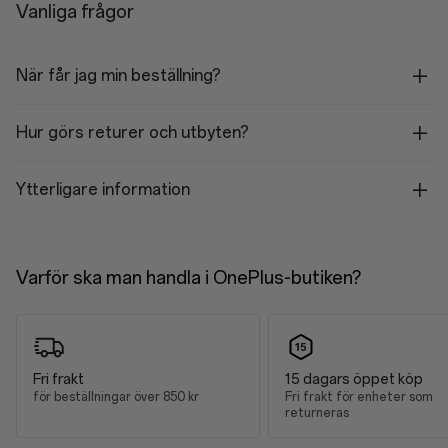
Vanliga frågor
Kamera med teleobjektiv
Sensor: Sony LYT-600 med 3x optisk zoom
Sensorstorlek: 1/1,95"
När får jag min beställning?
Megapixlar: 50
Pixelstorlek: 0,8 µm
Antal linser: 1G3P
Hur görs returer och utbyten?
ALC linsbehandling
Optisk bildstabilisering: Ja
Elektronisk bildstabilisering: Ja
Brännvidd: 73 mm motsvarande
Ytterligare information
Bländare: ƒ/2,6
Synfält: 32.8°
Autofokus: Ja
Zoom (digital) med ultraupplösning: Upp till 120x
Varför ska man handla i OnePlus-butiken?
Ultravidvinkelkamera
Autofokus: Ja
Elektronisk bildstabilisering: Ja
Megapixlar: 50
Antal linser: 6P
Sensor: S5KJN5
Fri frakt
15 dagars öppet köp
Sensorstorlek: 1/2,75"
för beställningar över 850 kr
Fri frakt för enheter som
Pixelstorlek: 0,64 µm
returneras
Brännvidd: 15 mm motsvarande
Bländare: ƒ/2,0