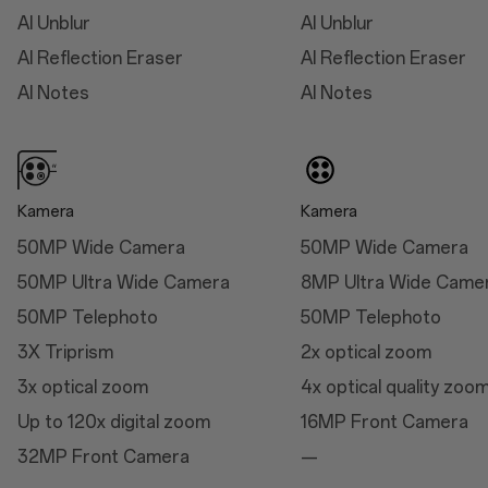
AI Unblur
AI Unblur
(Midnight Ocean)
AI Reflection Eraser
AI Reflection Eraser
Weight: 213g (Arctic
Dawn/Black Eclipse)
AI Notes
AI Notes
Weight: 210g (Midnight
Ocean)
Kamera
Kamera
50MP Wide Camera
50MP Wide Camera
Mått
50MP Ultra Wide Camera
8MP Ultra Wide Came
Höjd
50MP Telephoto
50MP Telephoto
162.9mm
3X Triprism
2x optical zoom
Bredd
3x optical zoom
4x optical quality zoo
76,5 mm
Up to 120x digital zoom
16MP Front Camera
Tjocklek
32MP Front Camera
—
8,5 mm (Arctic Dawn/Black Eclipse)