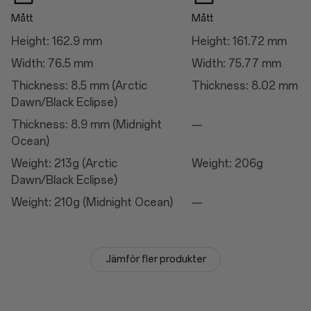
Mått
Mått
Laddning
Height: 162.9 mm
Height: 161.72 mm
Laddning
Width: 76.5 mm
Width: 75.77 mm
50W AIRVOOC
Thickness: 8.5 mm (Arctic
Thickness: 8.02 mm
100W SUPERVOOC™
Dawn/Black Eclipse)
Thickness: 8.9 mm (Midnight
—
Kamera
Ocean)
Weight: 213g (Arctic
Weight: 206g
Huvudkamera
Dawn/Black Eclipse)
Autofokus: Ja
Synfält: 85°
Weight: 210g (Midnight Ocean)
—
Elektronisk bildstabilisering: Ja
Optisk bildstabilisering: Ja
Antal linser: 7P
Pixelstorlek: 1.12 µm
Megapixlar: 50
Jämför fler produkter
Sensor: Sony LYT-808
Sensorstorlek: 1/1,4"
ALC linsbehandling
Brännvidd: 23 mm motsvarande
Bländare: ƒ/1,6