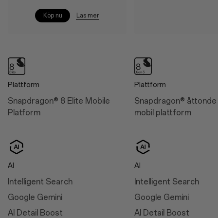
Battery
Size: 17.32 cm (6.82",
Läs mer
Köp nu
measured diagonally from
6,000 mAh (Dual-cell
corner to corner)
3,000 mAh, non-
removable)
Aqua Touch 2.0
Charge
RadiantView
100W SUPERVOOC™
Intelligent Eye Care 4.0
Plattform
Plattform
50W AIRVOOC
Snapdragon® 8 Elite Mobile
Snapdragon® åttonde 
Platform
mobil plattform
Mått
Height: 162.9 mm
AI
AI
Width: 76.5 mm
Intelligent Search
Intelligent Search
Thickness: 8.5 mm (Arctic
Google Gemini
Google Gemini
Dawn/Black Eclipse)
AI Detail Boost
AI Detail Boost
Thickness: 8.9 mm