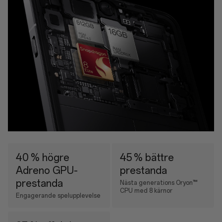
40 % högre
45 % bättre
Adreno GPU-
prestanda
prestanda
Nästa generations Oryon™
CPU med 8 kärnor
Engagerande spelupplevelse