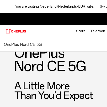
OnePlus
Swit
You are visiting
Nederland (Nederlands/EUR) site.
Nord
CE
Store
Telefoon
5G
OnePlus Nord CE 5G
OnePlus
Nord CE 5G
A Little More
Than You'd Expect