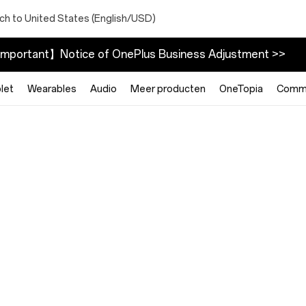
ch to United States (English/USD)
mportant】Notice of OnePlus Business Adjustment >>
let
Wearables
Audio
Meer producten
OneTopia
Commu